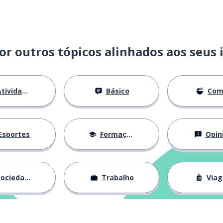
a
or outros tópicos alinhados aos seus 
tividades
Básico
Com
Esportes
Formação
Opin
ociedade
Trabalho
Via