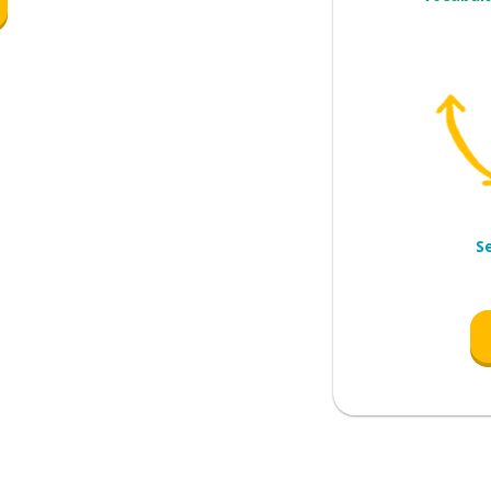
r; aparecer
S
o?