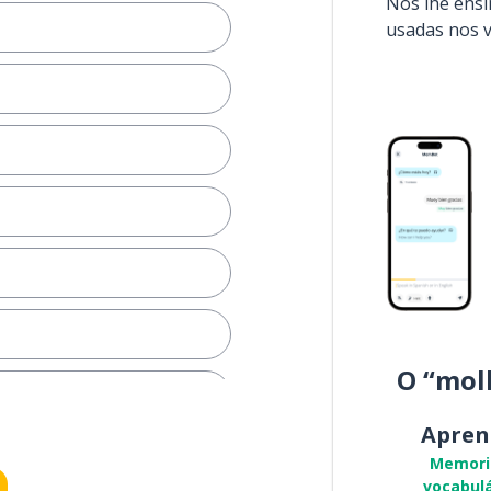
Nós lhe ens
usadas nos 
O “mol
uito alto
Apren
Memori
vocabulá