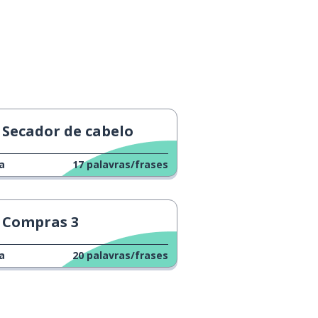
Secador de cabelo
a
17
palavras/frases
Compras 3
a
20
palavras/frases