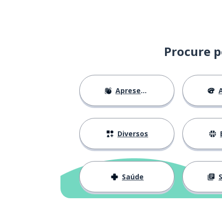
o mapa; a cart
die Karte
exatamente
genau
Procure p
Apresentações
A
Diversos
Saúde
S