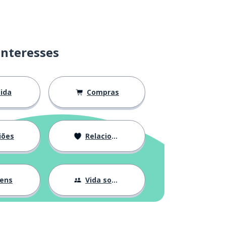
interesses
ida
Compras
iões
Relacionamentos
gens
Vida social