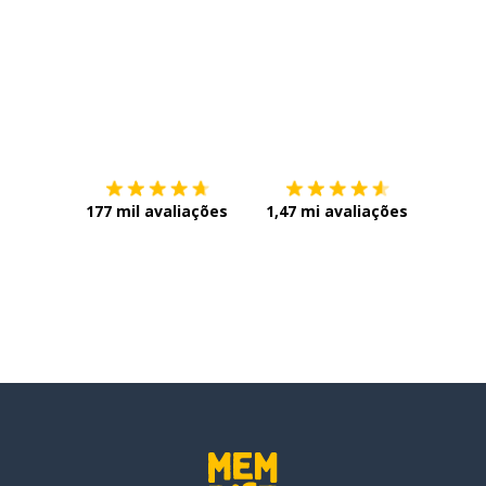
Baixe na
App Store
Baixe n
177 mil avaliações
1,47 mi avaliações