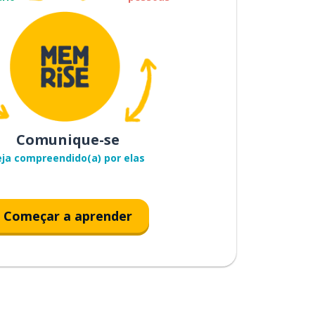
Comunique-se
eja compreendido(a) por elas
Começar a aprender