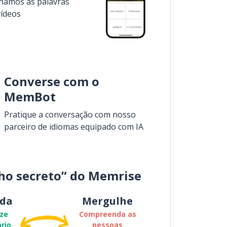
inamos as palavras
vídeos
Converse com o
MemBot
Pratique a conversação com nosso
parceiro de idiomas equipado com IA
ho secreto” do Memrise
da
Mergulhe
ze
Compreenda as
rio
pessoas