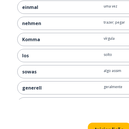
uma vez
einmal
trazer; pegar
nehmen
vírgula
Komma
solto
los
algo assim
sowas
geralmente
generell
muito grande; m
zu groß
grande
große