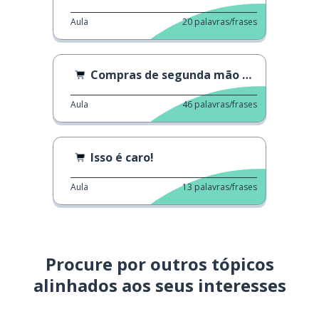
Aula
20
palavras/frases
Compras de segunda mão em Hamburgo
Aula
46
palavras/frases
Isso é caro!
Aula
13
palavras/frases
Procure por outros tópicos
alinhados aos seus interesses