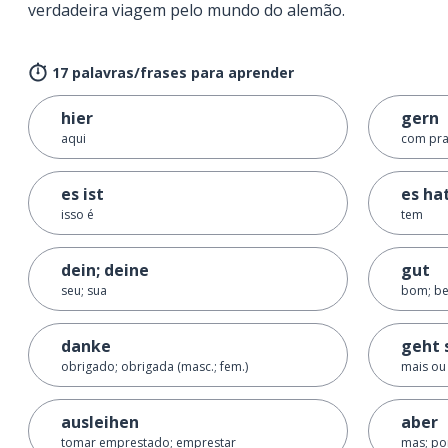
verdadeira viagem pelo mundo do alemão.
17 palavras/frases para aprender
hier
gern
aqui
com pra
es ist
es ha
isso é
tem
dein; deine
gut
seu; sua
bom; b
danke
geht 
obrigado; obrigada (masc.; fem.)
mais ou
ausleihen
aber
tomar emprestado; emprestar
mas; p