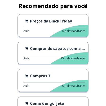
Recomendado para você
Preços da Black Friday
Aula
6
palavras/frases
Comprando sapatos com a mãe
Aula
25
palavras/frases
Compras 3
Aula
20
palavras/frases
Como dar gorjeta