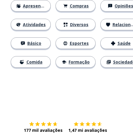
Apresentações
Compras
Opiniõe
Atividades
Diversos
Relacionamentos
Básico
Esportes
Saúde
Comida
Formação
Sociedad
Baixe na
App Store
Baixe na
177 mil avaliações
1,47 mi avaliações