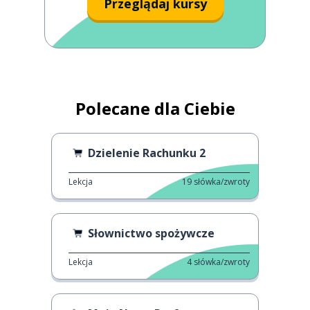
Przeglądaj kursy
Polecane dla Ciebie
Dzielenie Rachunku 2
Lekcja
19
słówka/zwroty
Słownictwo spożywcze
Lekcja
4
słówka/zwroty