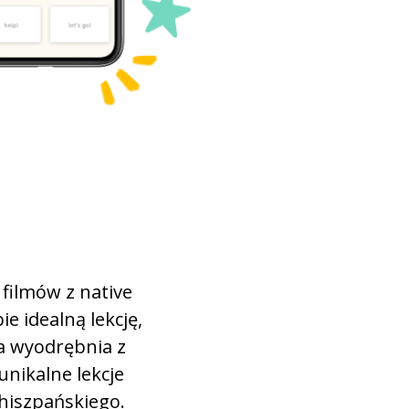
bardzo
miękki; łagodny
mieć
problem
skończyć; zakończyć
zupełnie; kompletnie
 filmów z native
e
e idealną lekcję,
wygodny; komfortowy
ia wyodrębnia z
unikalne lekcje
samochód
hiszpańskiego.