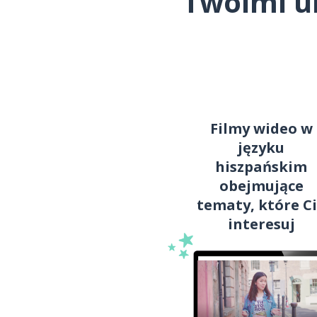
Twoimi u
Filmy wideo w
języku
hiszpańskim
obejmujące
tematy, które C
interesuj