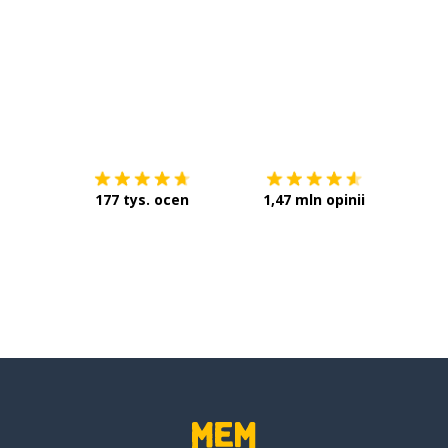
rápido
vale
Pobierz z
App Store
Pobier
fuerte
177 tys. ocen
1,47 mln opinii
el cambio
marcharse
nombrar
así
desde