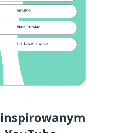
lenistwo
kłaść; stawiać
też; także; również
żonaty
nerwowy
bo; ponieważ
zazwyczaj
m inspirowanym
chwila; moment