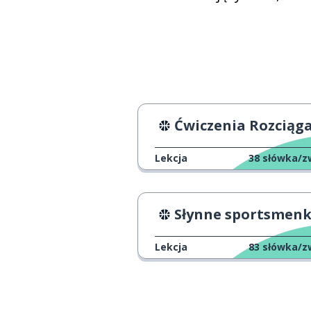
Ćwiczenia Rozciągają
Lekcja
38
słówka/z
Słynne sportsmenki w histor
Lekcja
83
słówka/z