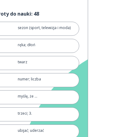
oty do nauki: 48
sezon (sport, telewizja i moda)
ręka; dłoń
twarz
numer; liczba
myślę, że ...
trzeci; 3.
ubijać; uderzać