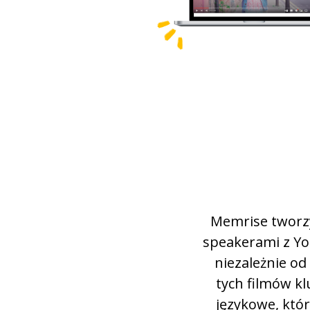
Memrise tworzy 
speakerami z You
niezależnie od
tych filmów kl
językowe, któ