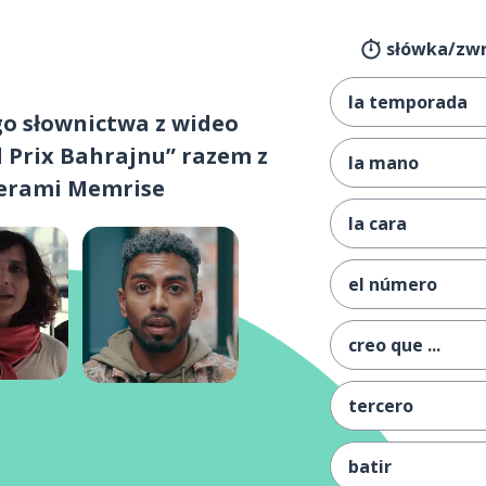
słówka/zwr
la temporada
go słownictwa z wideo
 Prix Bahrajnu” razem z
la mano
kerami Memrise
la cara
el número
creo que ...
tercero
batir