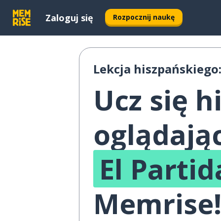
Zaloguj się
Rozpocznij naukę
Lekcja hiszpańskiego
Ucz się h
oglądają
El Parti
Memrise