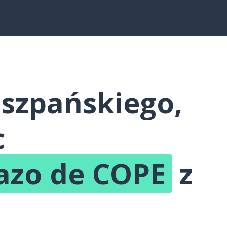
:
iszpańskiego,
c
dazo de COPE
z
!