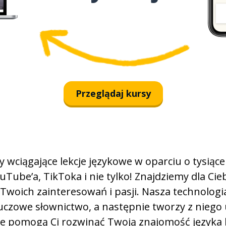
muy
suave
tener
Przeglądaj kursy
el problema
terminar
wciągające lekcje językowe w oparciu o tysiące
completament
Tube’a, TikToka i nie tylko! Znajdziemy dla Ciebi
cómodo
 Twoich zainteresowań i pasji. Nasza technolog
uczowe słownictwo, a następnie tworzy z niego 
el coche
re pomogą Ci rozwinąć Twoją znajomość języka 