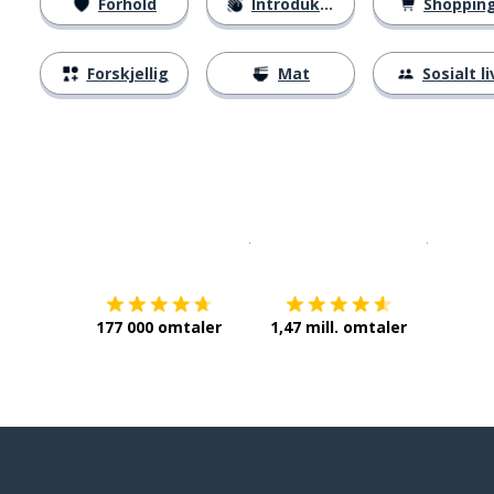
Forhold
Introduksjoner
Shoppin
Forskjellig
Mat
Sosialt li
Last ned på
App Store
Få det p
177 000 omtaler
1,47 mill. omtaler