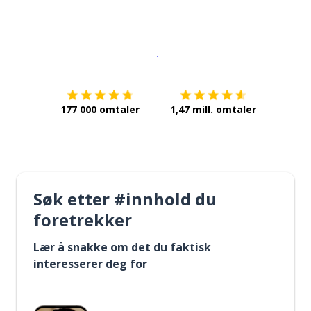
Last ned på
App Store
Få det p
177 000 omtaler
1,47 mill. omtaler
Søk etter #innhold du
foretrekker
Lær å snakke om det du faktisk
interesserer deg for