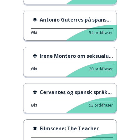
Antonio Guterres på spansk språkdag
Økt
54
ord/fraser
Irene Montero om seksualundervisning
Økt
20
ord/fraser
Cervantes og spansk språkdag
Økt
53
ord/fraser
Filmscene: The Teacher