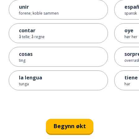
unir
españ
forene; koble sammen
spansk
contar
oye
å telle; å regne
hør her
cosas
sorpr
ting
overras
la lengua
tiene
tunga
har
Begynn økt