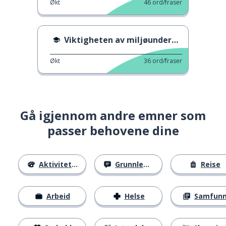
Økt
46
ord/fraser
Viktigheten av miljøundervisning
Økt
36
ord/fraser
Gå igjennom andre emner som
passer behovene dine
Aktiviteter
Grunnleggende
Reise
Arbeid
Helse
Samfun