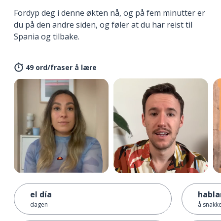
Fordyp deg i denne økten nå, og på fem minutter er
du på den andre siden, og føler at du har reist til
Spania og tilbake.
49 ord/fraser å lære
el día
habla
dagen
å snakke