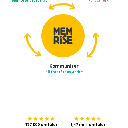
Memorer ordforråd
Forstå folk
Kommuniser
Bli forstått av andre
Last ned på
App Store
Få det p
177 000 omtaler
1,47 mill. omtaler