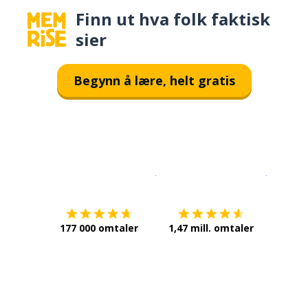
Finn ut hva folk faktisk
sier
Begynn å lære, helt gratis
Last ned på
App Store
Få det p
177 000 omtaler
1,47 mill. omtaler