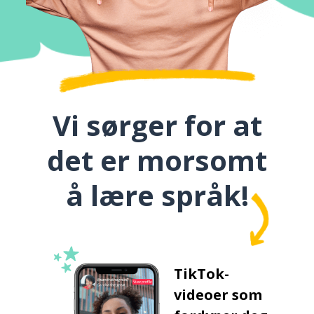
Vi sørger for at
det er morsomt
å lære språk!
TikTok-
videoer som