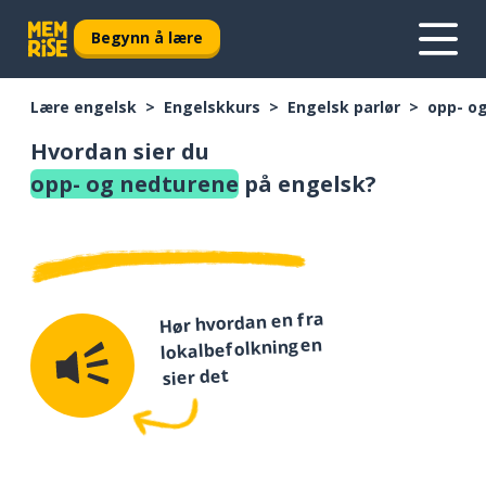
Begynn å lære
Lære engelsk
Engelskkurs
Engelsk parlør
opp- o
Hvordan sier du
opp- og nedturene
på engelsk?
Hør hvordan en fra
lokalbefolkningen
sier det