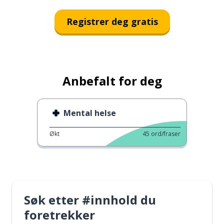
Registrer deg gratis
Anbefalt for deg
Mental helse
Økt
45
ord/fraser
Søk etter #innhold du
foretrekker