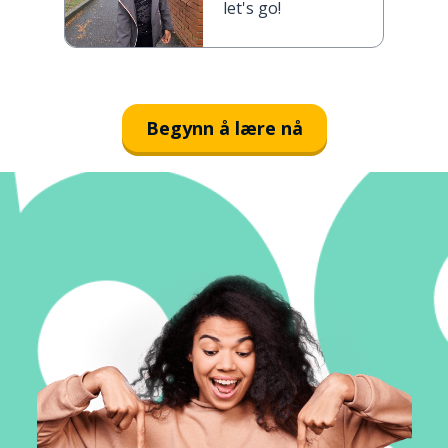
let's go!
Begynn å lære nå