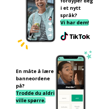
fordyper deg
i et nytt
språk?
Vi har dem!
En måte å lære
banneordene
på?
Trodde du aldri
ville spørre.