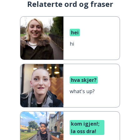
Relaterte ord og fraser
hei
hi
hva skjer?
what's up?
kom igjen!;
la oss dra!