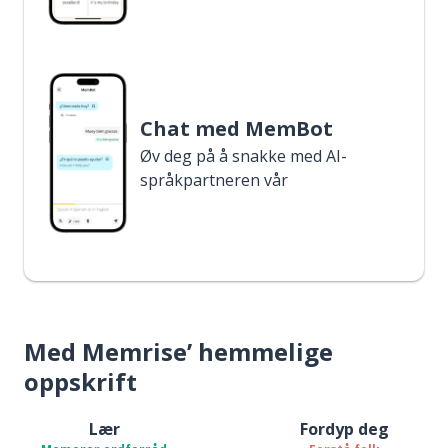
Chat med MemBot
Øv deg på å snakke med AI-
språkpartneren vår
Med Memrise’ hemmelige
oppskrift
Lær
Fordyp deg