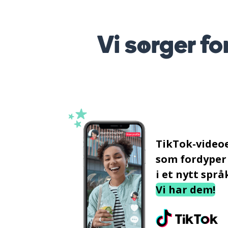
Vi sørger fo
TikTok-video
som fordyper
i et nytt språ
Vi har dem!