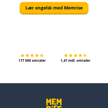
Lær engelsk med Memrise
Last ned på
App Store
Få det 
177 000 omtaler
1,47 mill. omtaler