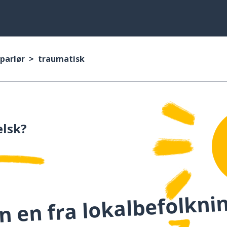
parlør
traumatisk
lsk?
 en fra lokalbefolknin