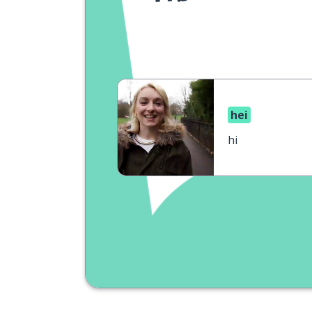
hei
hi