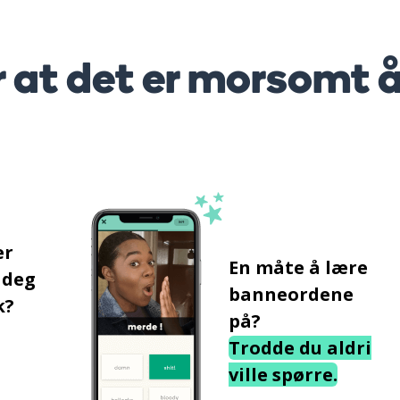
r at det er morsomt 
er
En måte å lære
 deg
banneordene
k?
på?
Trodde du aldri
ville spørre.