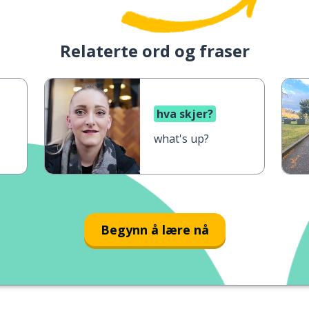
Relaterte ord og fraser
hva skjer?
what's up?
Begynn å lære nå