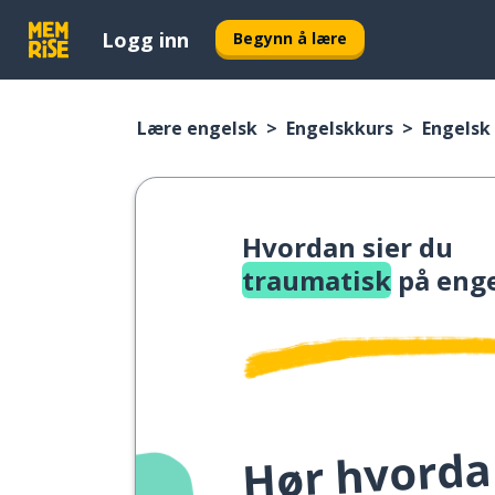
Logg inn
Begynn å lære
Lære engelsk
Engelskkurs
Engelsk 
Hvordan sier du
traumatisk
på enge
Hør hvordan