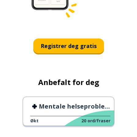
Registrer deg gratis
Anbefalt for deg
Mentale helseproblemer
Økt
20
ord/fraser