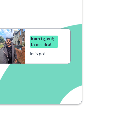
kom igjen!;
la oss dra!
let's go!