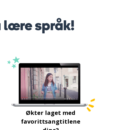
å lære språk!
Økter laget med
favorittsangtitlene