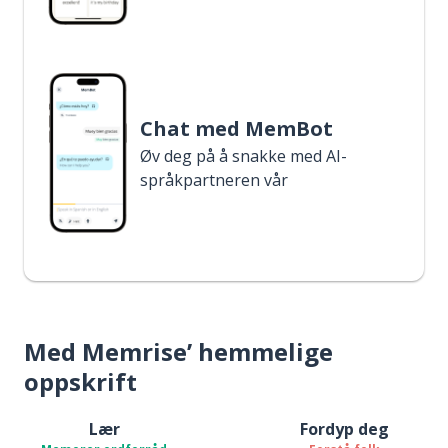
Chat med MemBot
Øv deg på å snakke med AI-
språkpartneren vår
Med Memrise’ hemmelige
oppskrift
Lær
Fordyp deg