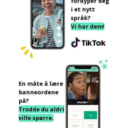
fordyper deg
i et nytt
språk?
Vi har dem!
En måte å lære
banneordene
på?
Trodde du aldri
ville spørre.