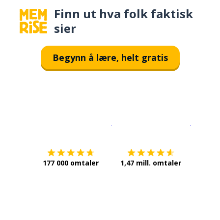
Finn ut hva folk faktisk
sier
Begynn å lære, helt gratis
Last ned på
App Store
Få det p
177 000 omtaler
1,47 mill. omtaler