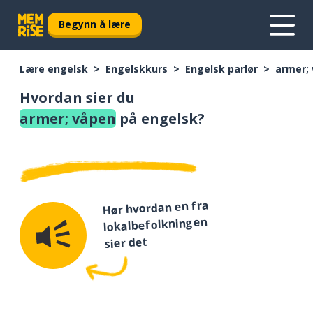
Begynn å lære
Lære engelsk
Engelskkurs
Engelsk parlør
armer;
Hvordan sier du
armer; våpen
på engelsk?
Hør hvordan en fra
lokalbefolkningen
sier det