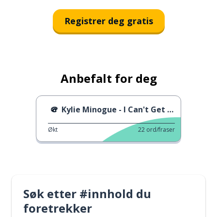
Registrer deg gratis
Anbefalt for deg
Kylie Minogue - I Can't Get You Out Of My Head
Økt
22
ord/fraser
Søk etter #innhold du
foretrekker