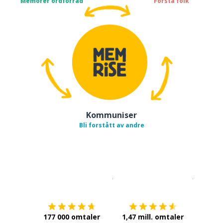
Memorer ordforråd
Forstå folk
Kommuniser
Bli forstått av andre
Last ned på
App Store
Få det p
177 000 omtaler
1,47 mill. omtaler