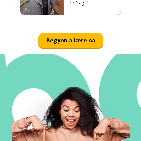
let's go!
Begynn å lære nå