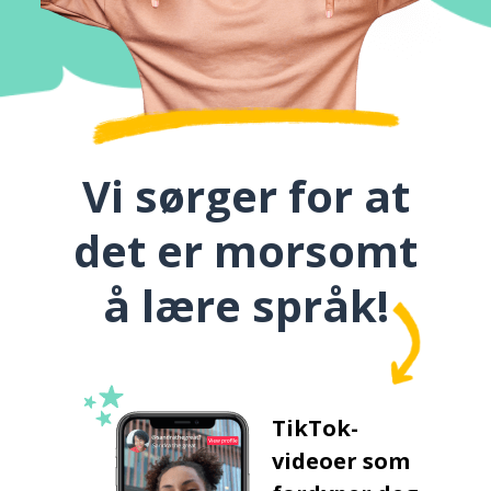
Vi sørger for at
det er morsomt
å lære språk!
TikTok-
videoer som