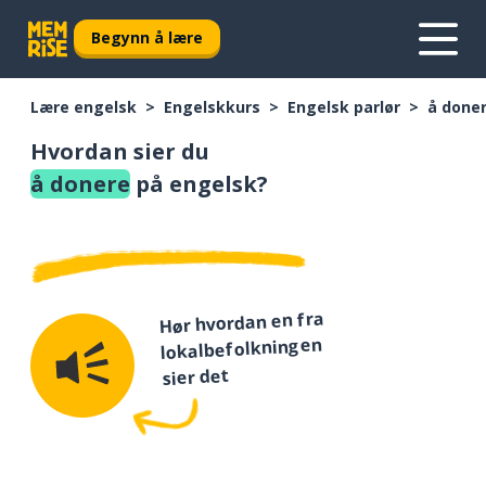
Begynn å lære
Lære engelsk
Engelskkurs
Engelsk parlør
å done
Hvordan sier du
å donere
på engelsk?
Hør hvordan en fra
lokalbefolkningen
sier det