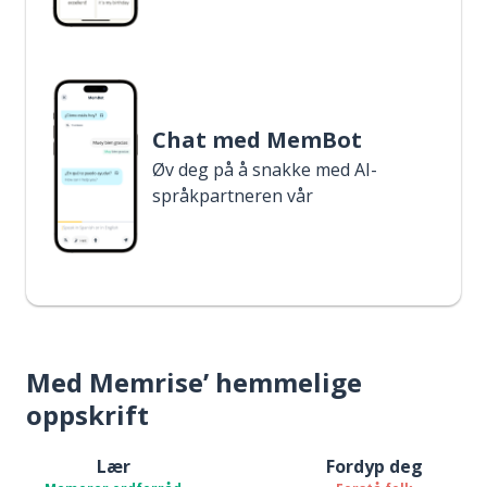
Chat med MemBot
Øv deg på å snakke med AI-
språkpartneren vår
Med Memrise’ hemmelige
oppskrift
Lær
Fordyp deg