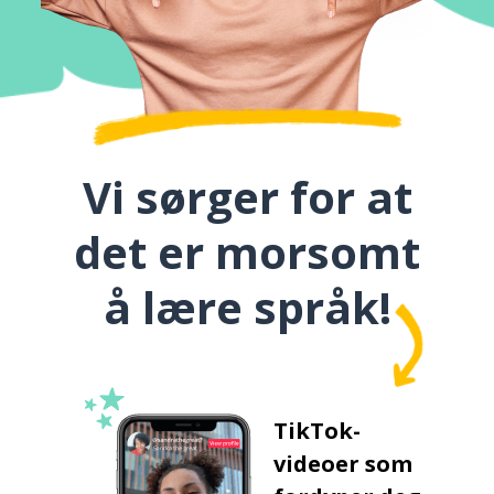
Vi sørger for at
det er morsomt
å lære språk!
TikTok-
videoer som