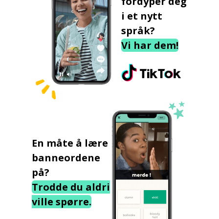
fordyper deg
i et nytt
språk?
Vi har dem!
En måte å lære
banneordene
på?
Trodde du aldri
ville spørre.