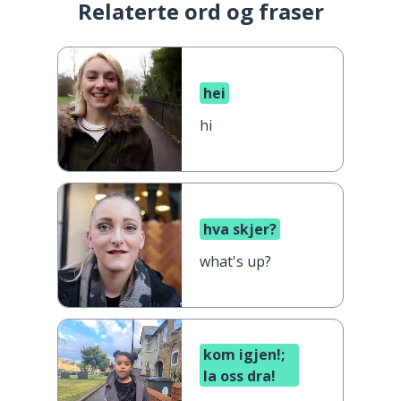
Relaterte ord og fraser
hei
hi
hva skjer?
what's up?
kom igjen!;
la oss dra!