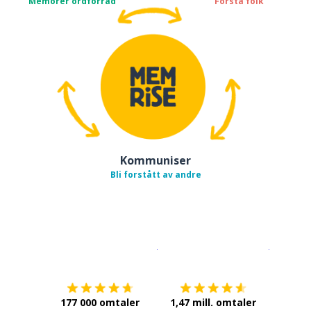
Memorer ordforråd
Forstå folk
Kommuniser
Bli forstått av andre
Last ned på
App Store
Få det p
177 000 omtaler
1,47 mill. omtaler