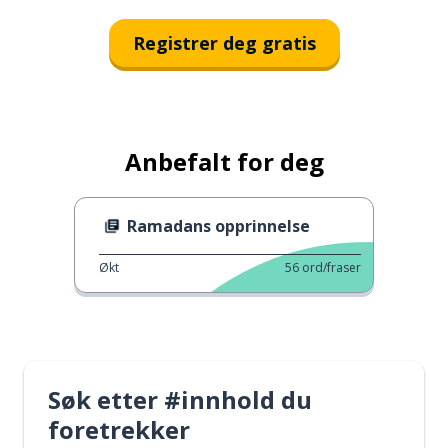
Registrer deg gratis
Anbefalt for deg
Ramadans opprinnelse
Økt
56
ord/fraser
Søk etter #innhold du
foretrekker