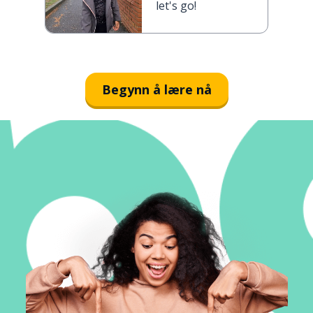
let's go!
Begynn å lære nå