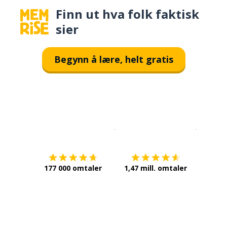
Finn ut hva folk faktisk
sier
Begynn å lære, helt gratis
Last ned på
App Store
Få det p
177 000 omtaler
1,47 mill. omtaler