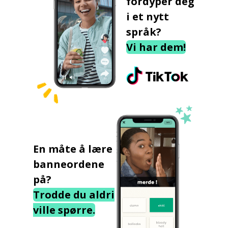
fordyper deg
i et nytt
språk?
Vi har dem!
En måte å lære
banneordene
på?
Trodde du aldri
ville spørre.