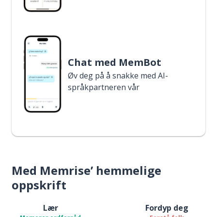
Chat med MemBot
Øv deg på å snakke med AI-
språkpartneren vår
Med Memrise’ hemmelige
oppskrift
Lær
Fordyp deg