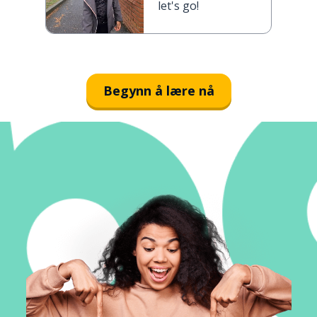
let's go!
Begynn å lære nå