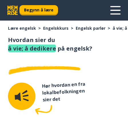
Begynn å lære
Lære engelsk
Engelskkurs
Engelsk parlør
å vie; 
Hvordan sier du
å vie; å dedikere
på engelsk?
Hør hvordan en fra
lokalbefolkningen
sier det