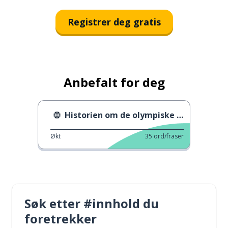
Registrer deg gratis
Anbefalt for deg
Historien om de olympiske leker
Økt
35
ord/fraser
Søk etter #innhold du
foretrekker