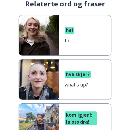
Relaterte ord og fraser
hei
hi
hva skjer?
what's up?
kom igjen!;
la oss dra!