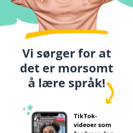
Vi sørger for at
det er morsomt
å lære språk!
TikTok-
videoer som