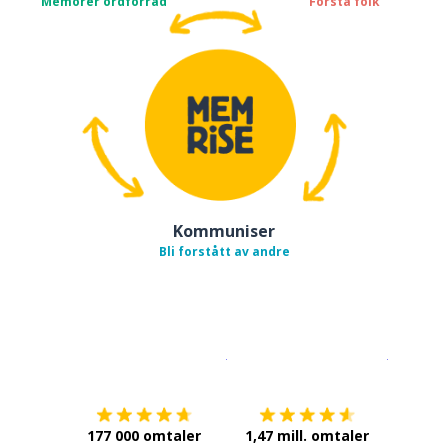
Memorer ordforråd
Forstå folk
Kommuniser
Bli forstått av andre
Last ned på
App Store
Få det p
177 000 omtaler
1,47 mill. omtaler