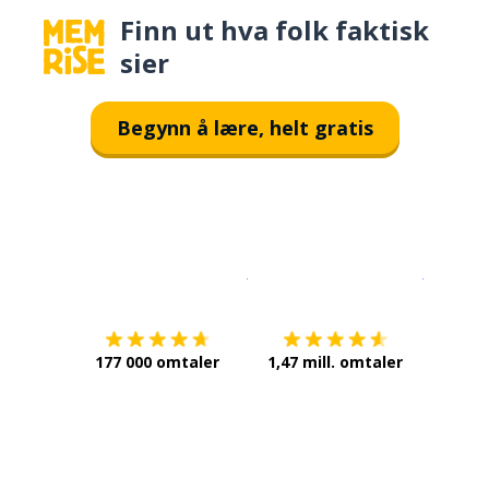
Finn ut hva folk faktisk
sier
Begynn å lære, helt gratis
Last ned på
App Store
Få det p
177 000 omtaler
1,47 mill. omtaler