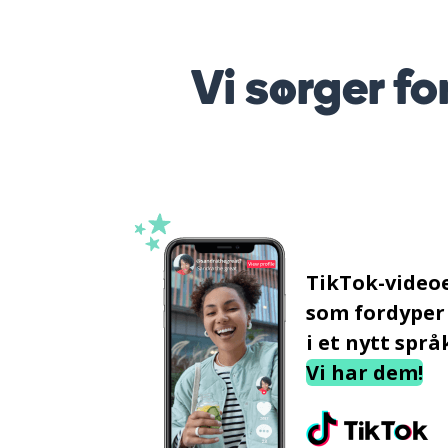
Vi sørger fo
TikTok-video
som fordyper
i et nytt språ
Vi har dem!