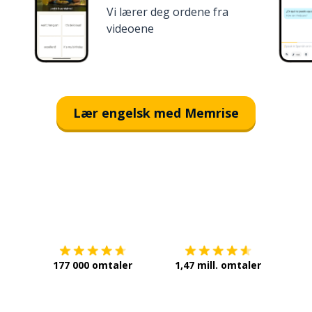
Vi lærer deg ordene fra
videoene
Lær engelsk med Memrise
Last ned på
App Store
Få det 
177 000 omtaler
1,47 mill. omtaler