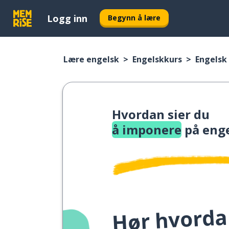
Logg inn
Begynn å lære
Lære engelsk
Engelskkurs
Engelsk 
Hvordan sier du
å imponere
på eng
Hør hvordan