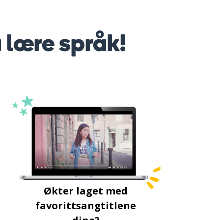
å lære språk!
Økter laget med
favorittsangtitlene