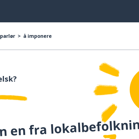
parlør
å imponere
elsk?
 en fra lokalbefolknin