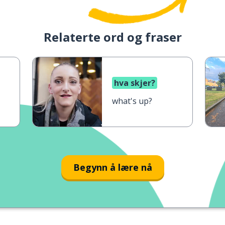
Relaterte ord og fraser
hva skjer?
what's up?
Begynn å lære nå