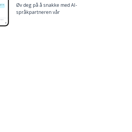
Øv deg på å snakke med AI-
språkpartneren vår
på
Google Play