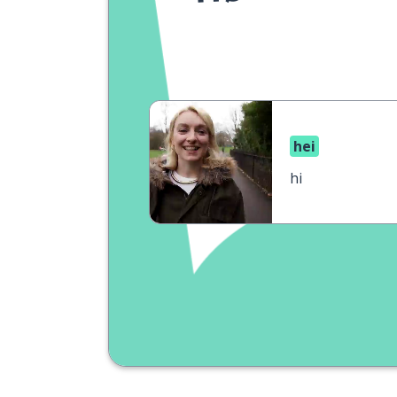
hei
hi