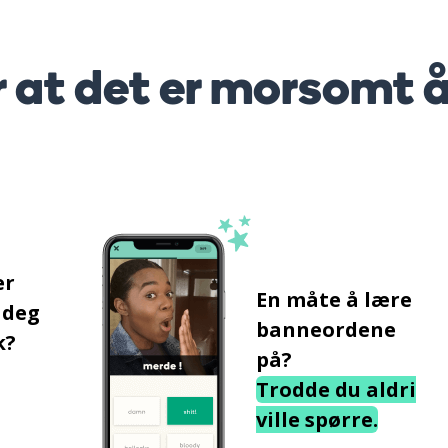
r at det er morsomt 
er
En måte å lære
 deg
banneordene
k?
på?
Trodde du aldri
ville spørre.