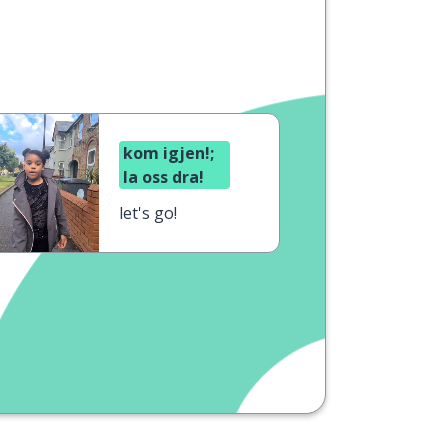
kom igjen!;
la oss dra!
let's go!