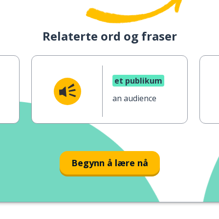
Relaterte ord og fraser
et publikum
an audience
Begynn å lære nå