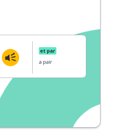
et par
a pair