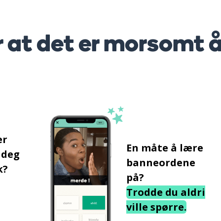
r at det er morsomt 
er
En måte å lære
 deg
banneordene
k?
på?
Trodde du aldri
ville spørre.