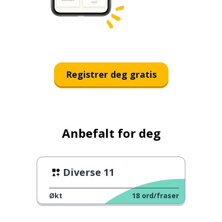
Registrer deg gratis
Anbefalt for deg
Diverse 11
Økt
18
ord/fraser