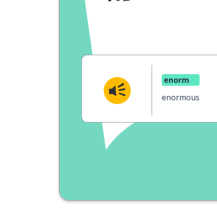
enorm
enormous