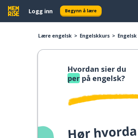
Logg inn
Begynn å lære
Lære engelsk
Engelskkurs
Engelsk 
Hvordan sier du
per
på engelsk?
Hør hvordan