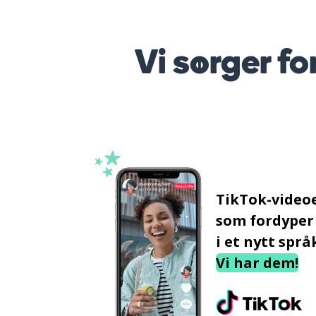
Vi sørger fo
TikTok-video
som fordyper
i et nytt språ
Vi har dem!