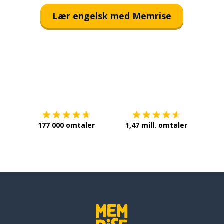
Lær engelsk med Memrise
Last ned på
App Store
Få det 
177 000 omtaler
1,47 mill. omtaler