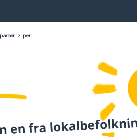
parlør
per
 en fra lokalbefolknin