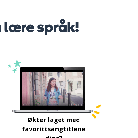
å lære språk!
Økter laget med
favorittsangtitlene