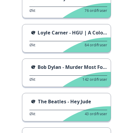
Økt
76
ord/fraser
Loyle Carner - HGU | A Colors Show
Økt
84
ord/fraser
Bob Dylan - Murder Most Fouls
Økt
142
ord/fraser
The Beatles - Hey Jude
Økt
43
ord/fraser