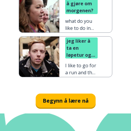
å gjøre om
morgenen?
what do you
like to do in
the morning?
jeg liker å
ta en
løpetur og
så ta en dusj
I like to go for
a run and then
take a shower
Begynn å lære nå