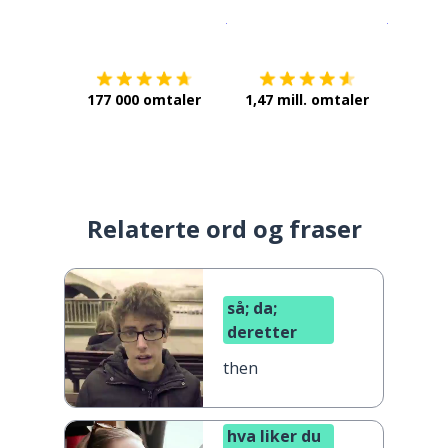
Last ned på
App Store
Få det p
177 000 omtaler
1,47 mill. omtaler
Relaterte ord og fraser
så; da;
deretter
then
hva liker du