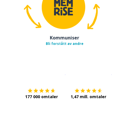
Kommuniser
Bli forstått av andre
Last ned på
App Store
Få det p
177 000 omtaler
1,47 mill. omtaler