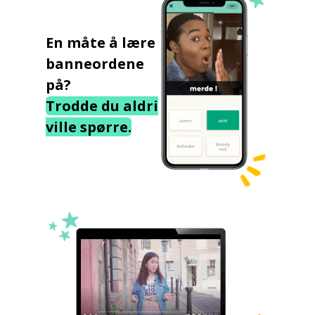
En måte å lære
banneordene
på?
Trodde du aldri
ville spørre.