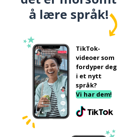
å lære språk!
TikTok-
videoer som
fordyper deg
i et nytt
språk?
Vi har dem!