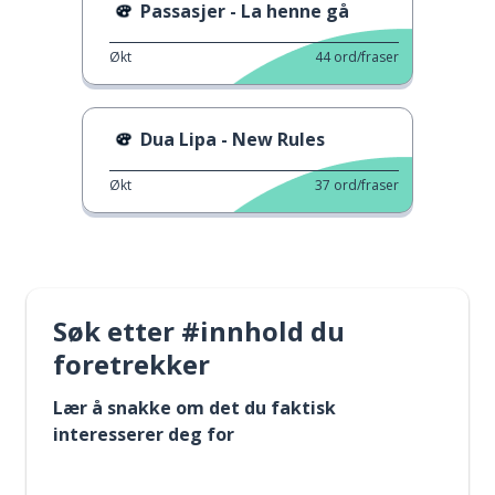
Passasjer - La henne gå
Økt
44
ord/fraser
Dua Lipa - New Rules
Økt
37
ord/fraser
Søk etter #innhold du
foretrekker
Lær å snakke om det du faktisk
interesserer deg for