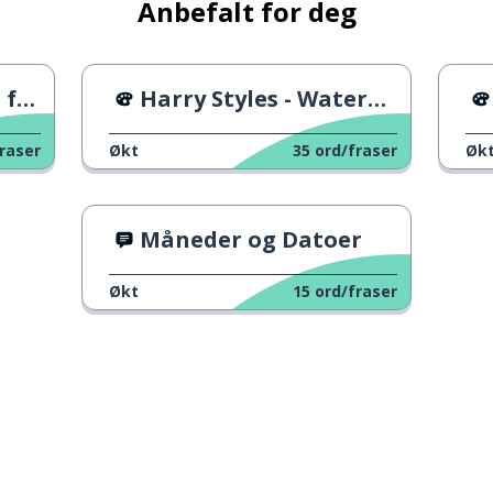
Anbefalt for deg
rk
Harry Styles - Watermelon Sugar
raser
Økt
35
ord/fraser
Øk
Måneder og Datoer
Økt
15
ord/fraser