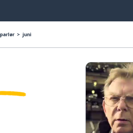
parlør
juni