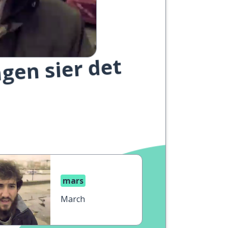
gen sier det
mars
March