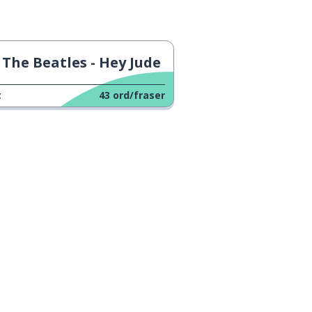
The Beatles - Hey Jude
t
43
ord/fraser