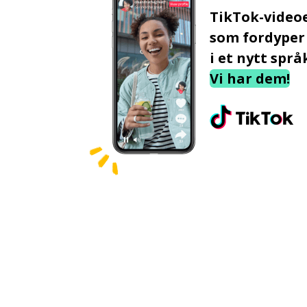
TikTok-video
som fordyper
i et nytt språ
Vi har dem!