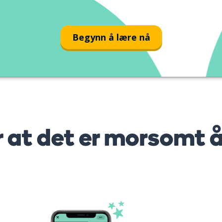
Begynn å lære nå
r at det er morsomt 