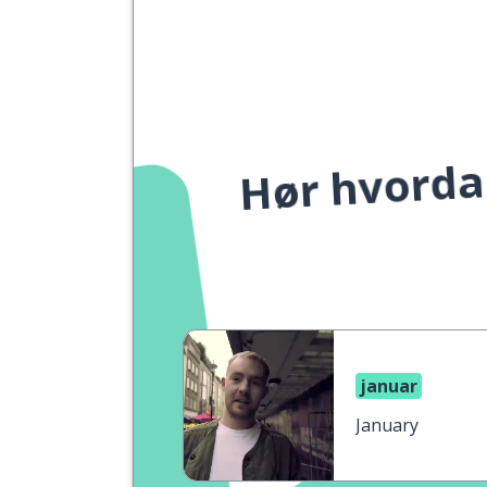
Hør hvordan
januar
January