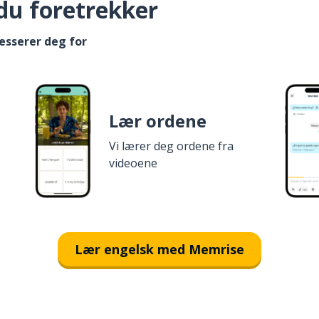
du foretrekker
esserer deg for
Lær ordene
Vi lærer deg ordene fra
videoene
Lær engelsk med Memrise