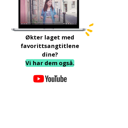
Økter laget med
favorittsangtitlene
dine?
Vi har dem også.