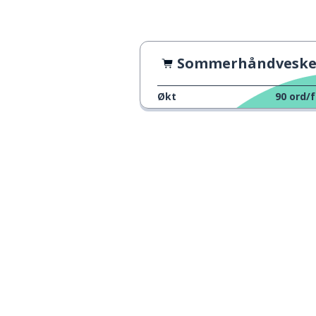
Sommerhåndveske fra Prima
Økt
90
ord/f