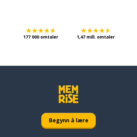
Last ned på
App Store
Få det 
177 000 omtaler
1,47 mill. omtaler
Begynn å lære