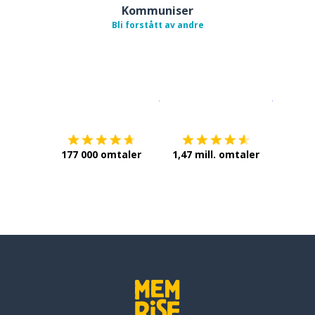
Kommuniser
Bli forstått av andre
Last ned på
App Store
Få det p
177 000 omtaler
1,47 mill. omtaler