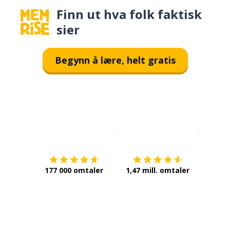
Finn ut hva folk faktisk
sier
Begynn å lære, helt gratis
Last ned på
App Store
Få det p
177 000 omtaler
1,47 mill. omtaler