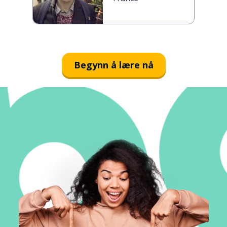
Begynn å lære nå