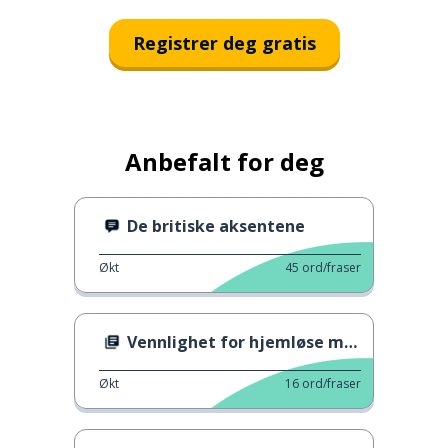
Registrer deg gratis
Anbefalt for deg
De britiske aksentene
Økt
45
ord/fraser
Vennlighet for hjemløse mennesker
Økt
16
ord/fraser