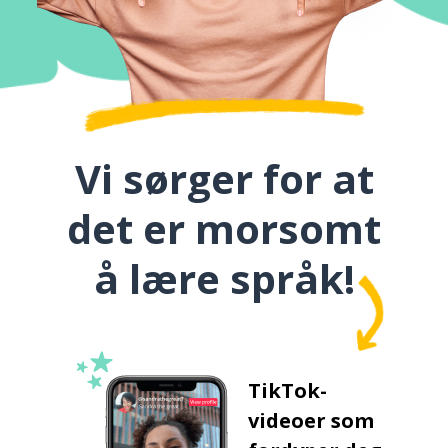
Vi sørger for at
det er morsomt
å lære språk!
TikTok-
videoer som