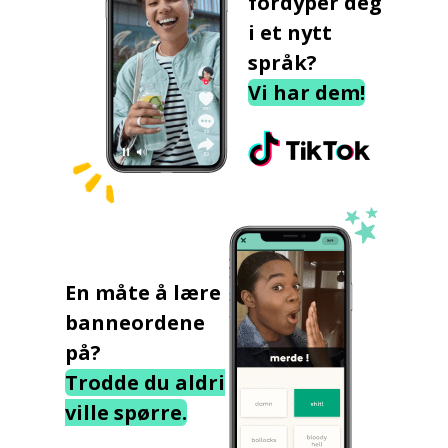
fordyper deg
i et nytt
språk?
Vi har dem!
En måte å lære
banneordene
på?
Trodde du aldri
ville spørre.