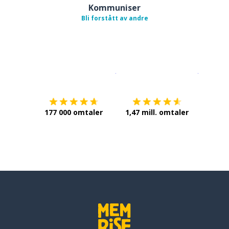
Kommuniser
Bli forstått av andre
Last ned på
App Store
Få det p
177 000 omtaler
1,47 mill. omtaler