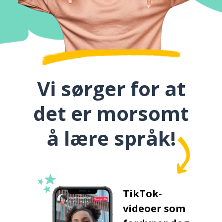
Vi sørger for at
det er morsomt
å lære språk!
TikTok-
videoer som