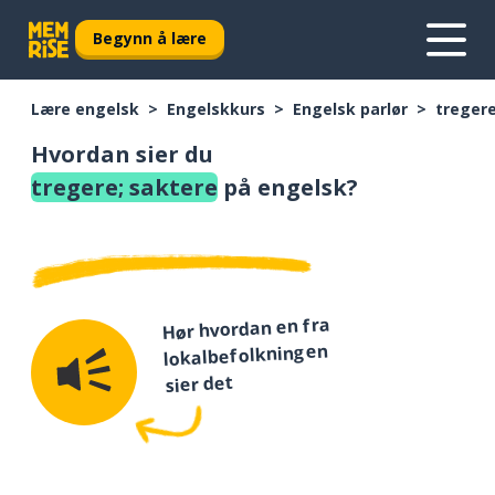
Begynn å lære
Lære engelsk
Engelskkurs
Engelsk parlør
tregere
Hvordan sier du
tregere; saktere
på engelsk?
Hør hvordan en fra
lokalbefolkningen
sier det