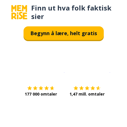
Finn ut hva folk faktisk
sier
Begynn å lære, helt gratis
Last ned på
App Store
Få det p
177 000 omtaler
1,47 mill. omtaler