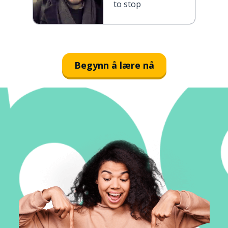
to stop
Begynn å lære nå