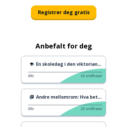
Registrer deg gratis
Anbefalt for deg
En skoledag i den viktorianske æra
Økt
53
ord/fraser
Andre mellomrom: Hva betyr det?
Økt
25
ord/fraser