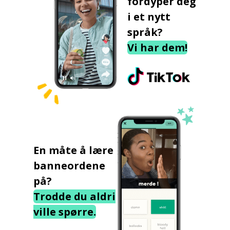
fordyper deg
i et nytt
språk?
Vi har dem!
En måte å lære
banneordene
på?
Trodde du aldri
ville spørre.