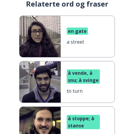
Relaterte ord og fraser
en gate
a street
å vende, å
snu; å svinge
to turn
å stoppe; å
stanse