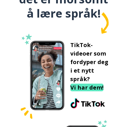
å lære språk!
TikTok-
videoer som
fordyper deg
i et nytt
språk?
Vi har dem!