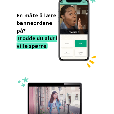
En måte å lære
banneordene
på?
Trodde du aldri
ville spørre.