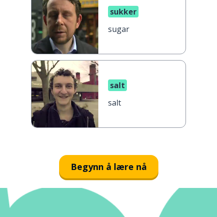
sukker
sugar
salt
salt
Begynn å lære nå