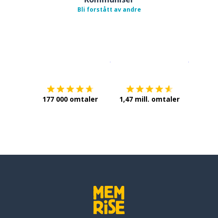
Bli forstått av andre
Last ned på
App Store
Få det p
177 000 omtaler
1,47 mill. omtaler