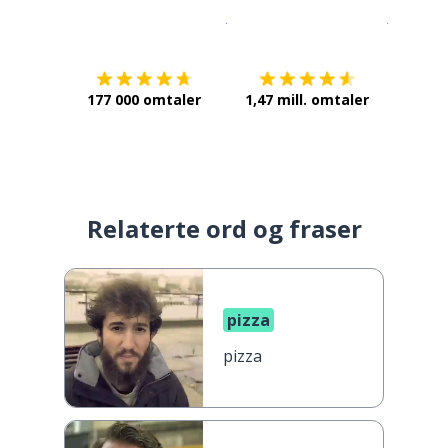
Last ned på
App Store
Få det p
177 000 omtaler
1,47 mill. omtaler
Relaterte ord og fraser
pizza
pizza