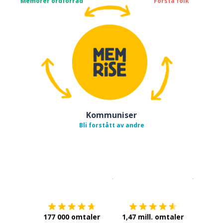
Memorer ordforråd
Forstå folk
Kommuniser
Bli forstått av andre
Last ned på
App Store
Få det p
177 000 omtaler
1,47 mill. omtaler