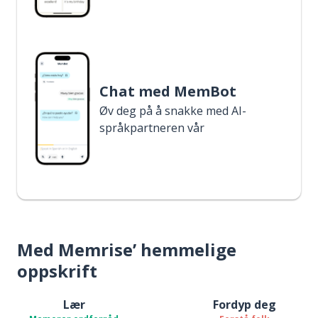
Chat med MemBot
Øv deg på å snakke med AI-
språkpartneren vår
Med Memrise’ hemmelige
oppskrift
Lær
Fordyp deg