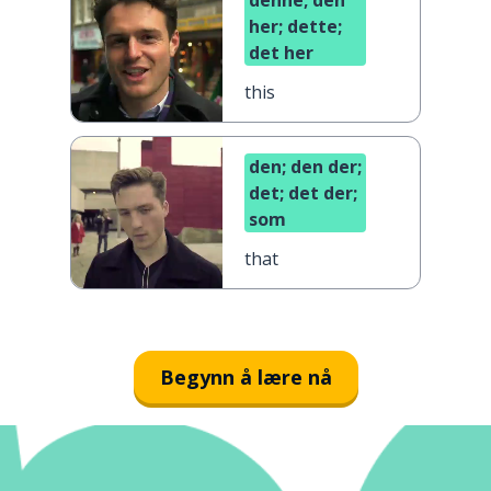
denne; den
her; dette;
det her
this
den; den der;
det; det der;
som
that
Begynn å lære nå