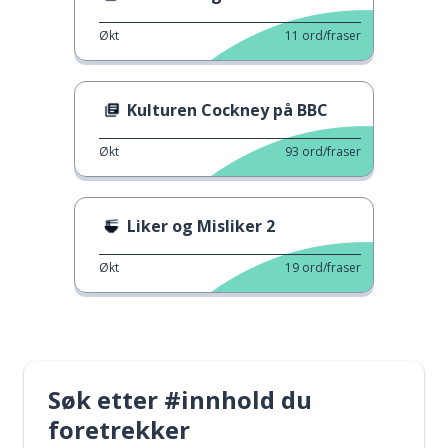
Økt
11
ord/fraser
Kulturen Cockney på BBC
Økt
93
ord/fraser
Liker og Misliker 2
Økt
19
ord/fraser
Søk etter #innhold du
foretrekker