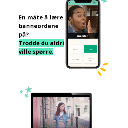
En måte å lære
banneordene
på?
Trodde du aldri
ville spørre.