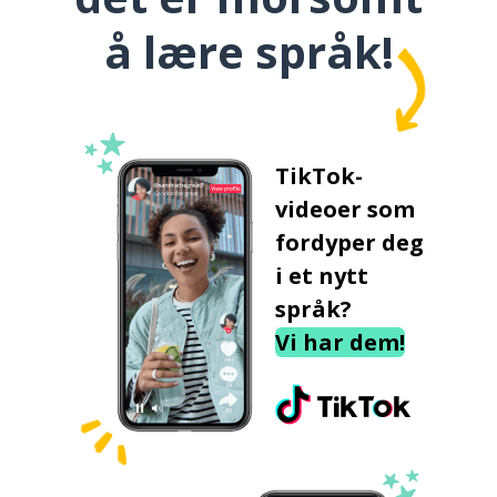
å lære språk!
TikTok-
videoer som
fordyper deg
i et nytt
språk?
Vi har dem!