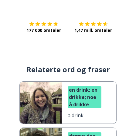
Last ned på
App Store
Få det p
177 000 omtaler
1,47 mill. omtaler
Relaterte ord og fraser
en drink; en
drikke; noe
å drikke
a drink