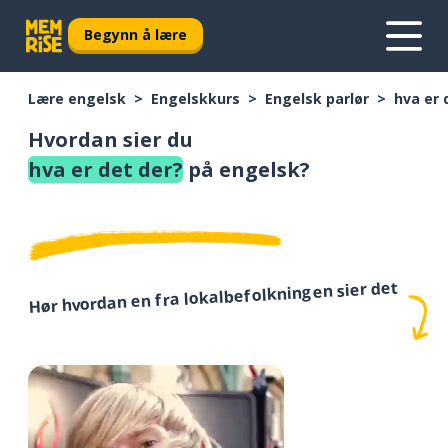
Begynn å lære
Lære engelsk
Engelskkurs
Engelsk parlør
hva er 
Hvordan sier du
hva er det der?
på engelsk?
Hør hvordan en fra lokalbefolkningen sier det