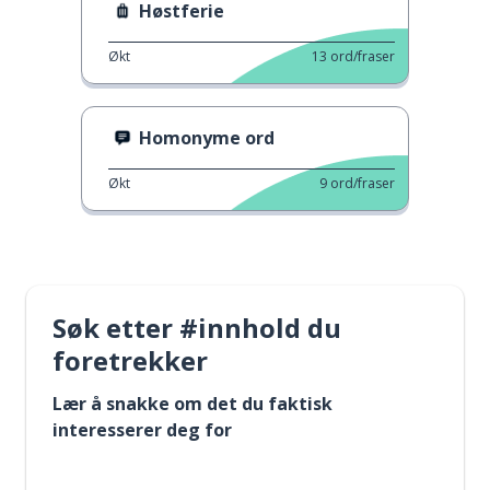
Høstferie
Økt
13
ord/fraser
Homonyme ord
Økt
9
ord/fraser
Søk etter #innhold du
foretrekker
Lær å snakke om det du faktisk
interesserer deg for