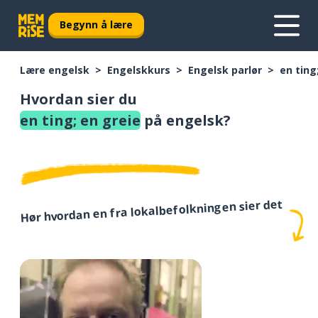
Begynn å lære
Lære engelsk
Engelskkurs
Engelsk parlør
en ting
Hvordan sier du
en ting; en greie
på engelsk?
Hør hvordan en fra lokalbefolkningen sier det