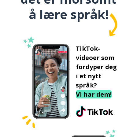
å lære språk!
TikTok-
videoer som
fordyper deg
i et nytt
språk?
Vi har dem!