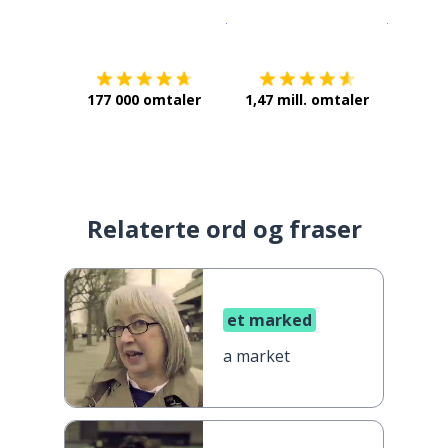
Last ned på
App Store
Få det p
177 000 omtaler
1,47 mill. omtaler
Relaterte ord og fraser
et marked
a market