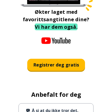
Økter laget med
favorittsangtitlene dine?
Vi har dem også.
Registrer deg gratis
Anbefalt for deg
Å si at du ikke tror det.