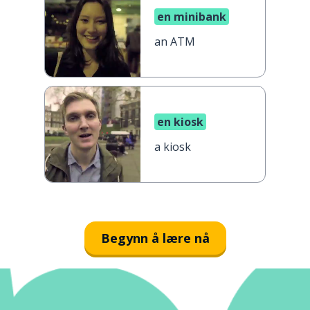
en minibank
an ATM
en kiosk
a kiosk
Begynn å lære nå