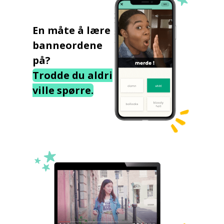
En måte å lære
banneordene
på?
Trodde du aldri
ville spørre.