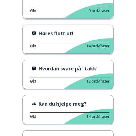
Økt
9
ord/fraser
Høres flott ut!
Økt
14
ord/fraser
Hvordan svare på ''takk''
Økt
12
ord/fraser
Kan du hjelpe meg?
Økt
14
ord/fraser