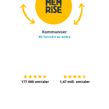
Kommuniser
Bli forstått av andre
Last ned på
App Store
Få det p
177 000 omtaler
1,47 mill. omtaler