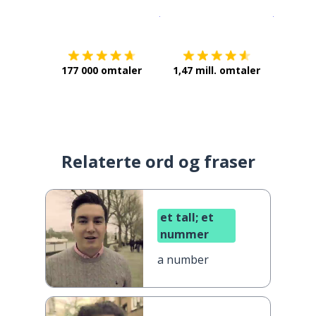
Last ned på
App Store
Få det p
177 000 omtaler
1,47 mill. omtaler
Relaterte ord og fraser
et tall; et
nummer
a number