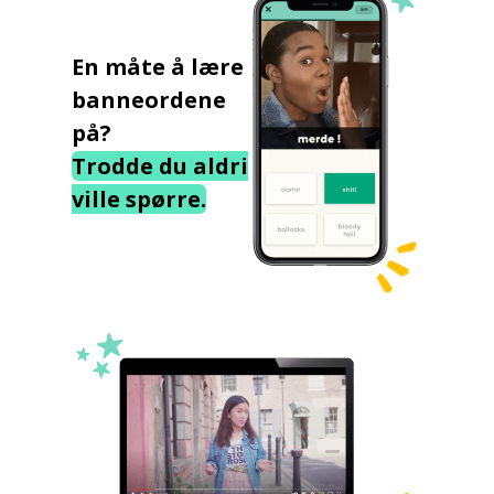
En måte å lære
banneordene
på?
Trodde du aldri
ville spørre.