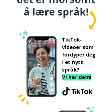
å lære språk!
TikTok-
videoer som
fordyper deg
i et nytt
språk?
Vi har dem!