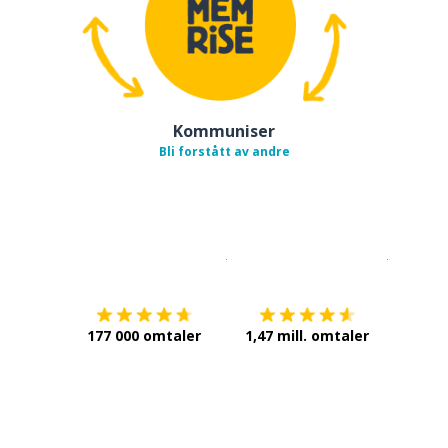
Kommuniser
Bli forstått av andre
Last ned på
App Store
Få det p
177 000 omtaler
1,47 mill. omtaler