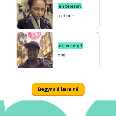
en telefon
a phone
et; en; én; 1
one
Begynn å lære nå