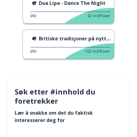
Dua Lipa - Dance The Night
Økt
42
ord/fraser
Britiske tradisjoner på nyttårsdagen
Økt
102
ord/fraser
Søk etter #innhold du
foretrekker
Lær å snakke om det du faktisk
interesserer deg for