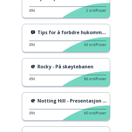
Økt
2
ord/fraser
Tips for å forbdre hukommelsen
Økt
63
ord/fraser
Rocky - På skøytebanen
Økt
86
ord/fraser
Notting Hill - Presentasjon av Julia Roberts
Økt
60
ord/fraser