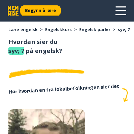
Begynn å lære
Lære engelsk
Engelskkurs
Engelsk parlør
syv; 7
Hvordan sier du
syv; 7
på engelsk?
Hør hvordan en fra lokalbefolkningen sier det