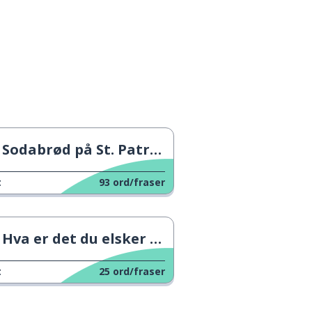
Sodabrød på St. Patricks dag
t
93
ord/fraser
Hva er det du elsker mest med faren din?
t
25
ord/fraser