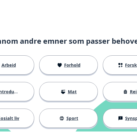
inne
nnom andre emner som passer behov
er
es
Arbeid
Forhold
Forskje
ntroduksjoner
Mat
Rei
g
osialt liv
Sport
Synspunk