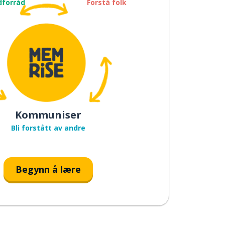
dforråd
Forstå folk
Kommuniser
Bli forstått av andre
Begynn å lære