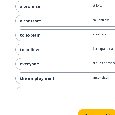
et løfte
a promise
en kontrakt
a contract
å forklare
to explain
å tro (på ... ); 
to believe
alle (og enhver
everyone
ansettelsen
the employment
å starte; å beg
to start
å finne ut
to find out