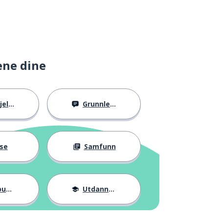
ene dine
llig
Grunnleggende
se
Samfunn
ter
Utdannelse