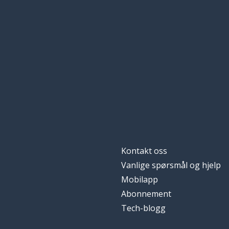
å feile; å misly
to fail
en arbeidsgive
an employer
en lyd
a sound
komplisert
complicated
et øyeblikk
a moment
Kontakt oss
en nettside
a website
Vanlige spørsmål og hjelp
Mobilapp
konfidensiell
confidential
Abonnement
Tech-blogg
en konsultasjo
a consultation