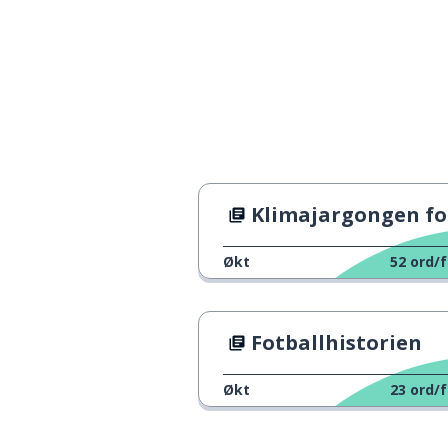
langsiktig
long-term
å kontrollere
to control
minst; i det min
at least
av og til; sporad
occasional
Klimajargongen forkla
en basis
a basis
Økt
52
ord/f
å forhandle
to negotiate
Fotballhistorien
å foreslå
to suggest
Økt
23
ord/f
å bosette seg; å
to settle