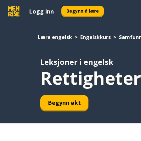
Logg inn
Begynn å lære
Lære engelsk
Engelskkurs
Samfun
Leksjoner i engelsk
Rettigheter
Begynn økt