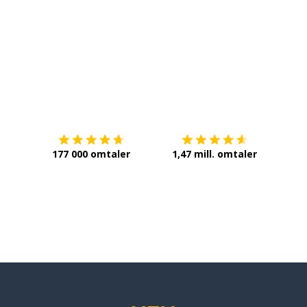
 sak
Last ned på
App Store
Få det 
177 000 omtaler
1,47 mill. omtaler
sted