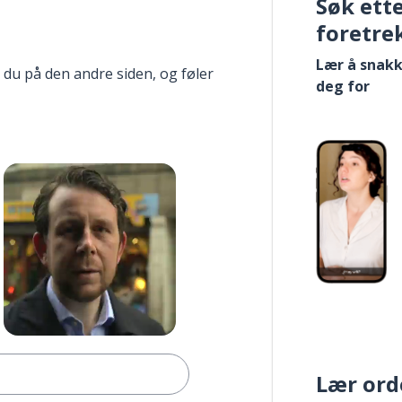
Søk ett
foretre
Lær å snakk
 du på den andre siden, og føler
deg for
Lær ord