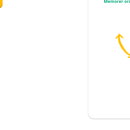
Memorer or
grensede
rett til