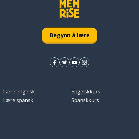
kkes
r
Begynn å lære
Lære engelsk
Engelskkurs
Lære spansk
Spanskkurs
n