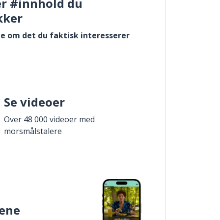
er #innhold du
kker
e om det du faktisk interesserer
Se videoer
Over 48 000 videoer med
morsmålstalere
ene