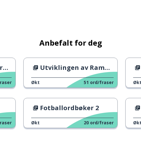
Anbefalt for deg
ste
isk; tilfeldig
rt
Utviklingen av Ramadan
raser
Økt
51
ord/fraser
Øk
Fotballordbøker 2
raser
Økt
20
ord/fraser
Øk
 avgjøre; å løse