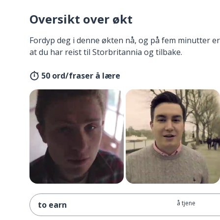
Oversikt over økt
Fordyp deg i denne økten nå, og på fem minutter er
at du har reist til Storbritannia og tilbake.
50 ord/fraser å lære
å tjene
to earn