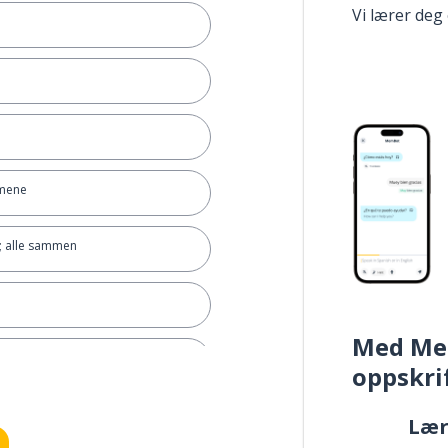
Vi lærer deg
å mene
); alle sammen
Med Me
ynne
oppskri
Læ