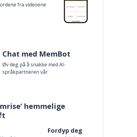
 ordene fra videoene
Chat med MemBot
Øv deg på å snakke med AI-
språkpartneren vår
mrise’ hemmelige
ft
r
Fordyp deg