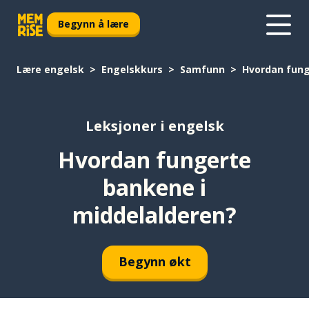
Begynn å lære
Lære engelsk
Engelskkurs
Samfunn
Hvordan fung
Leksjoner i engelsk
Hvordan fungerte
bankene i
middelalderen?
Begynn økt