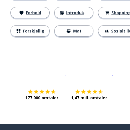
Forhold
Introduksjoner
Shoppin
Forskjellig
Mat
Sosialt li
Last ned på
App Store
Få det p
177 000 omtaler
1,47 mill. omtaler