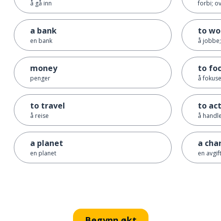
å gå inn
forbi; ov
a bank
to wo
en bank
å jobbe;
money
to fo
penger
å fokus
to travel
to ac
å reise
å handle
a planet
a cha
en planet
en avgift
Begynn økt