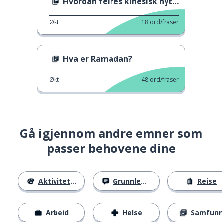
Hvordan feires kinesisk nyttår?
Økt
18
ord/fraser
Hva er Ramadan?
Økt
48
ord/fraser
Gå igjennom andre emner som
passer behovene dine
Aktiviteter
Grunnleggende
Reise
Arbeid
Helse
Samfun