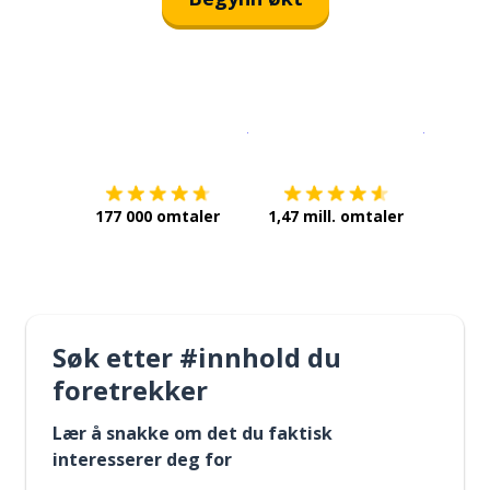
Last ned på
App Store
Få det p
177 000 omtaler
1,47 mill. omtaler
Søk etter #innhold du
foretrekker
Lær å snakke om det du faktisk
interesserer deg for