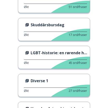
Økt
51
ord/fraser
Skuddårsbursdag
Økt
17
ord/fraser
LGBT-historie: en rørende historie
Økt
45
ord/fraser
Diverse 1
Økt
27
ord/fraser