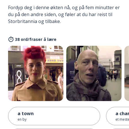
Fordyp deg i denne økten nå, og på fem minutter er
du på den andre siden, og føler at du har reist til
Storbritannia og tilbake.
38 ord/fraser å lære
a town
a cha
en by
et mest