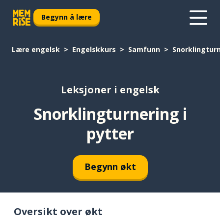
Begynn å lære
Lære engelsk
Engelskkurs
Samfunn
Snorklingturn
Leksjoner i engelsk
Snorklingturnering i
pytter
Begynn økt
Oversikt over økt