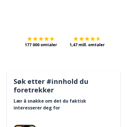
Last ned på
App Store
Få det p
177 000 omtaler
1,47 mill. omtaler
Søk etter #innhold du
foretrekker
Lær å snakke om det du faktisk
interesserer deg for