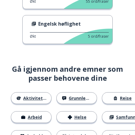
Økt
55
ord/fraser
Engelsk høflighet
Økt
5
ord/fraser
Gå igjennom andre emner som
passer behovene dine
Aktiviteter
Grunnleggende
Reise
Arbeid
Helse
Samfun