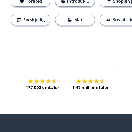
Forhold
Introduksjoner
Shoppin
Forskjellig
Mat
Sosialt li
Last ned på
App Store
Få det p
177 000 omtaler
1,47 mill. omtaler