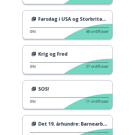
Farsdag i USA og Storbritannia
Økt
48
ord/fraser
Krig og Fred
Økt
27
ord/fraser
SOS!
Økt
11
ord/fraser
Det 19. århundre: Barnearbeid