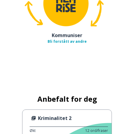
Kommuniser
Bli forstått av andre
Anbefalt for deg
Kriminalitet 2
Økt
12
ord/fraser