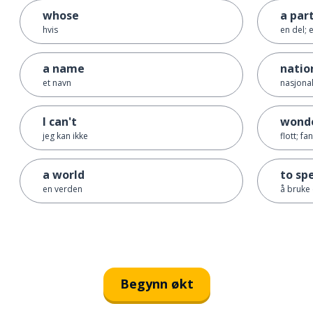
whose
a par
hvis
en del; 
a name
natio
et navn
nasjona
I can't
wonde
jeg kan ikke
flott; fa
a world
to sp
en verden
å bruke (
Begynn økt