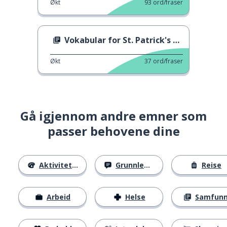
Økt
93
ord/fraser
Vokabular for St. Patrick's Day
Økt
37
ord/fraser
Gå igjennom andre emner som
passer behovene dine
Aktiviteter
Grunnleggende
Reise
Arbeid
Helse
Samfun