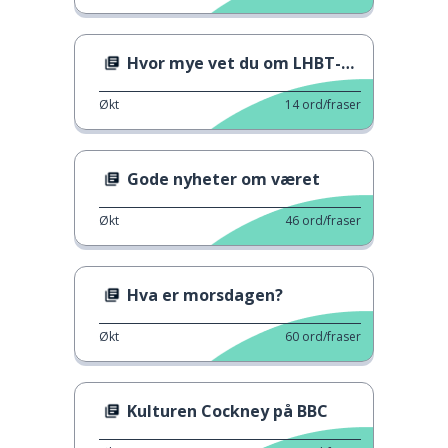
Hvor mye vet du om LHBT-historien?
Økt
14
ord/fraser
Gode nyheter om været
Økt
46
ord/fraser
Hva er morsdagen?
Økt
60
ord/fraser
Kulturen Cockney på BBC