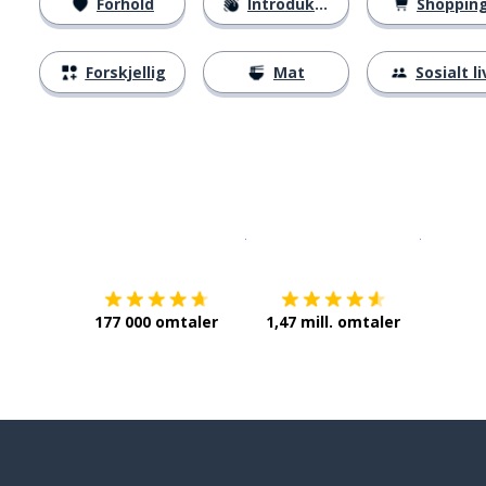
Forhold
Introduksjoner
Shoppin
Forskjellig
Mat
Sosialt li
Last ned på
App Store
Få det p
177 000 omtaler
1,47 mill. omtaler