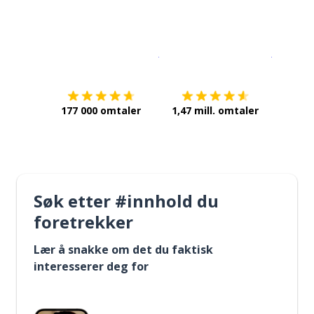
Last ned på
App Store
Få det p
177 000 omtaler
1,47 mill. omtaler
Søk etter #innhold du
foretrekker
Lær å snakke om det du faktisk
interesserer deg for