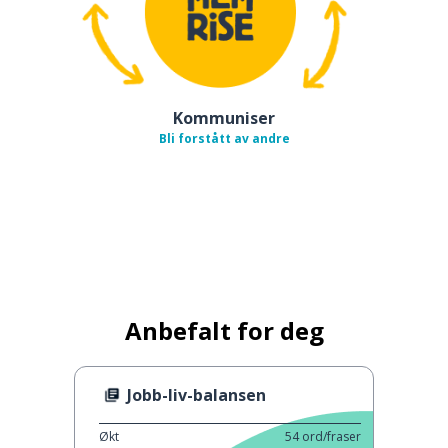
Kommuniser
Bli forstått av andre
Anbefalt for deg
Jobb-liv-balansen
Økt
54
ord/fraser