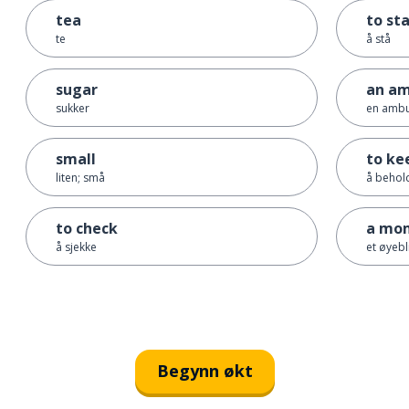
tea
to st
te
å stå
sugar
an a
sukker
en ambu
small
to ke
liten; små
å behol
to check
a mo
å sjekke
et øyebl
Begynn økt