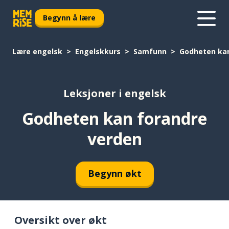
Begynn å lære
Lære engelsk
Engelskkurs
Samfunn
Godheten kan
Leksjoner i engelsk
Godheten kan forandre
verden
Begynn økt
Oversikt over økt