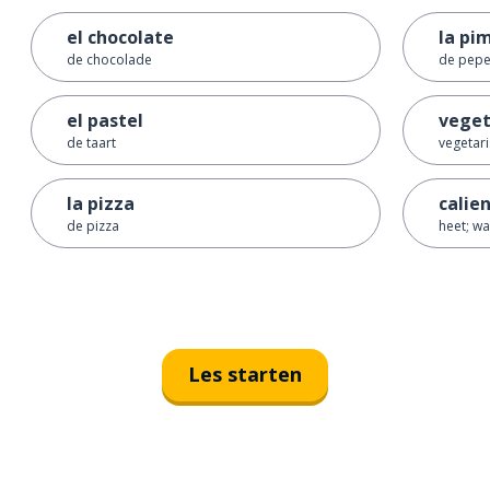
el chocolate
la pi
de chocolade
de pepe
el pastel
veget
de taart
vegetar
la pizza
calie
de pizza
heet; w
Les starten