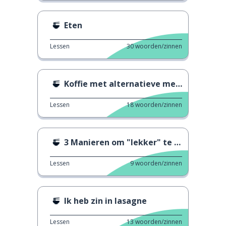
Eten
Lessen
30
woorden/zinnen
Koffie met alternatieve melk
Lessen
18
woorden/zinnen
3 Manieren om "lekker" te zeggen 2
Lessen
9
woorden/zinnen
Ik heb zin in lasagne
Lessen
13
woorden/zinnen