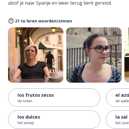
alsof je naar Spanje en weer terug bent gereisd.
21 te leren woorden/zinnen
los frutos secos
el az
de noten
de suike
los dulces
la sal
het snoep
het zout