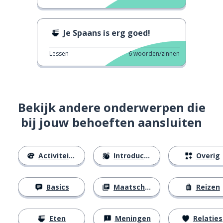
Je Spaans is erg goed!
Lessen
6
woorden/zinnen
Bekijk andere onderwerpen die
bij jouw behoeften aansluiten
Activiteiten
Introducties
Overig
Basics
Maatschappij
Reizen
Eten
Meningen
Relaties