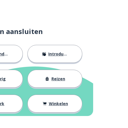
n aansluiten
eid
Introducties
rig
Reizen
rk
Winkelen