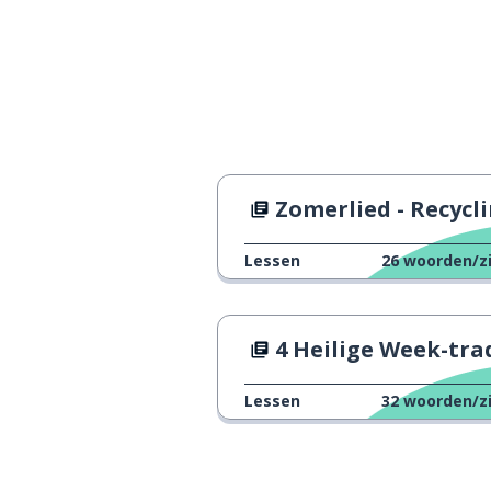
Zomerlied - Recycl
Lessen
26
woorden/z
4 Heilige Week-tradities in Spa
Lessen
32
woorden/z