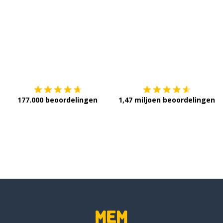
Download op de
App Store
V
177.000 beoordelingen
1,47 miljoen beoordelingen