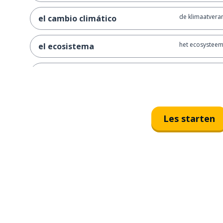
de klimaatvera
el cambio climático
het ecosystee
el ecosistema
de biodiversitei
la biodiversidad
de samenleving
la sociedad
Les starten
de vernietiging
la destrucción
de hittegolf
la ola de calor
de politiek
la política