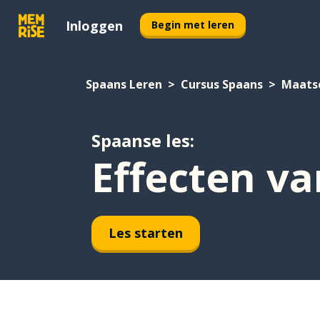
Inloggen
Begin met leren
Spaans Leren
Cursus Spaans
Maats
Spaanse les:
Effecten v
Les starten