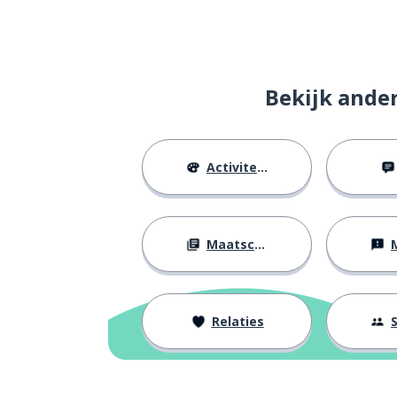
Bekijk ande
Activiteiten
Maatschappij
M
Relaties
S