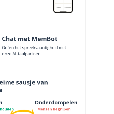
Chat met MemBot
Oefen het spreekvaardigheid met
onze AI-taalpartner
eime sausje van
e
n
Onderdompelen
thouden
Mensen begrijpen