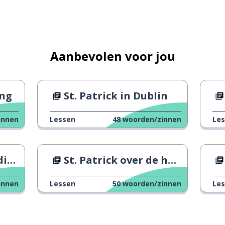
Aanbevolen voor jou
ing
St. Patrick in Dublin
innen
Lessen
48
woorden/zinnen
Le
nje
St. Patrick over de hele wereld
innen
Lessen
50
woorden/zinnen
Le