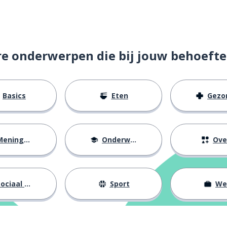
re onderwerpen die bij jouw behoefte
Basics
Eten
Gezondh
eningen
Onderwijs
Ove
ociaal leven
Sport
We