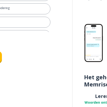
ndering
m
t
; de maatschappij
Het geh
Memris
Lere
Woorden on