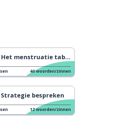
Het menstruatie taboe
ssen
40
woorden/zinnen
Strategie bespreken
ssen
12
woorden/zinnen