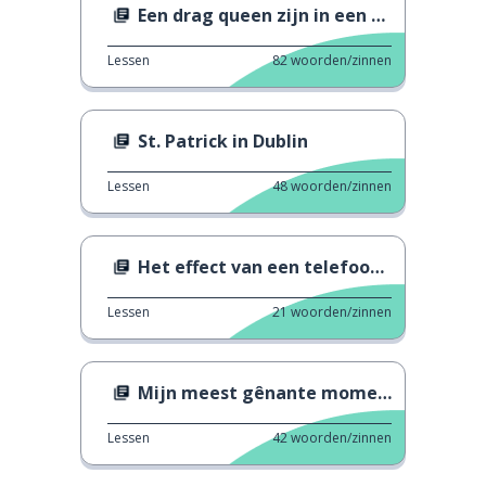
Een drag queen zijn in een dorp
Lessen
82
woorden/zinnen
St. Patrick in Dublin
Lessen
48
woorden/zinnen
Het effect van een telefoongesprek
Lessen
21
woorden/zinnen
Mijn meest gênante moment
Lessen
42
woorden/zinnen