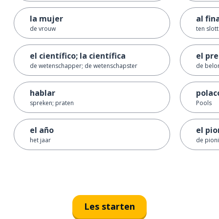
la mujer
al fin
de vrouw
ten slot
el científico; la científica
el pr
de wetenschapper; de wetenschapster
de belon
hablar
polac
spreken; praten
Pools
el año
el pi
het jaar
de pion
Les starten