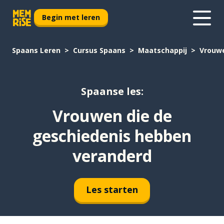
Begin met leren
Spaans Leren
Cursus Spaans
Maatschappij
Vrouwe
Spaanse les:
Vrouwen die de
geschiedenis hebben
veranderd
Les starten