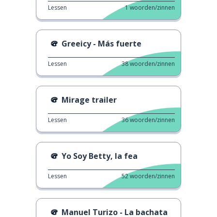
Lessen
1
woorden/zinnen
Greeicy - Más fuerte
Lessen
38
woorden/zinnen
Mirage trailer
Lessen
36
woorden/zinnen
Yo Soy Betty, la fea
Lessen
52
woorden/zinnen
Manuel Turizo - La bachata