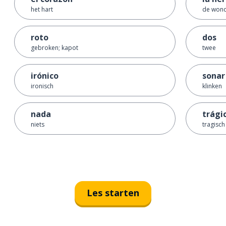
het hart
de won
roto
dos
gebroken; kapot
twee
irónico
sonar
ironisch
klinken
nada
trági
niets
tragisch
Les starten