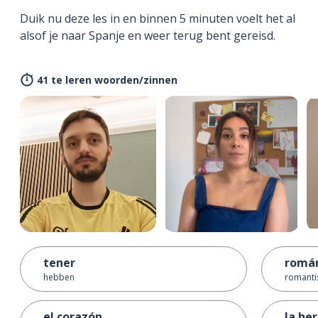
Duik nu deze les in en binnen 5 minuten voelt het al
alsof je naar Spanje en weer terug bent gereisd.
41 te leren woorden/zinnen
tener
román
hebben
romanti
el corazón
la he