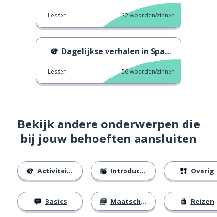
Lessen
32
woorden/zinnen
Dagelijkse verhalen in Spanje
Lessen
56
woorden/zinnen
Bekijk andere onderwerpen die
bij jouw behoeften aansluiten
Activiteiten
Introducties
Overig
Basics
Maatschappij
Reizen