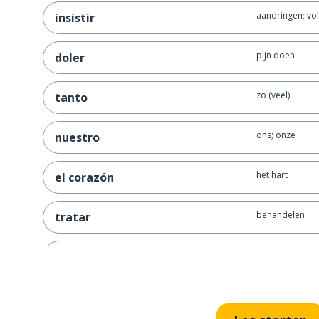
aandringen; vo
insistir
pijn doen
doler
zo (veel)
tanto
ons; onze
nuestro
het hart
el corazón
behandelen
tratar
tussen
entre
zijn
ser