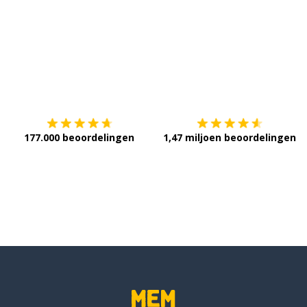
Download op de
App Store
V
177.000 beoordelingen
1,47 miljoen beoordelingen
ijze