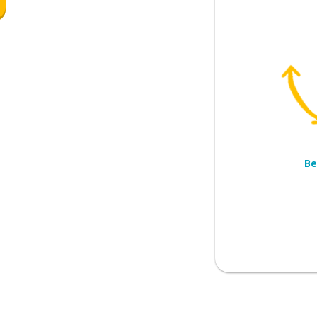
r
mee)brengen; dragen
en; verlaten
Be
en