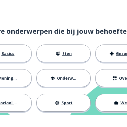
willen
re onderwerpen die bij jouw behoefte
Basics
Eten
Gezondh
eningen
Onderwijs
Ove
langen (om iets te doen)
ociaal leven
Sport
We