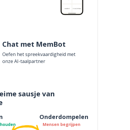
Chat met MemBot
Oefen het spreekvaardigheid met
onze AI-taalpartner
eime sausje van
e
n
Onderdompelen
thouden
Mensen begrijpen