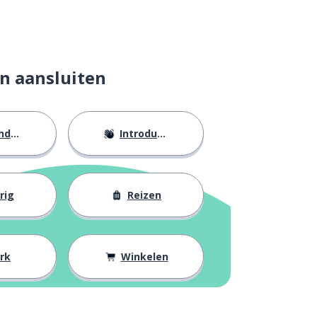
n aansluiten
eid
Introducties
rig
Reizen
rk
Winkelen