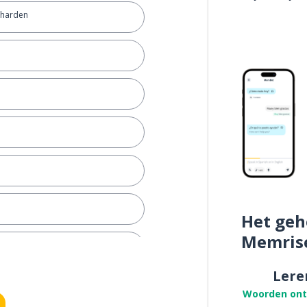
lharden
Het geh
Memris
Lere
Woorden on