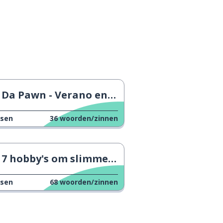
Da Pawn - Verano en coma
ssen
36
woorden/zinnen
7 hobby's om slimmer te worden
ssen
68
woorden/zinnen