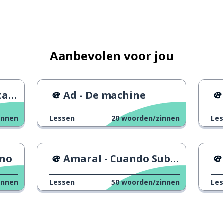
wegnemen
Aanbevolen voor jou
 vertrouwen
yle
Ad - De machine
innen
Lessen
20
woorden/zinnen
Le
ano
Amaral - Cuando Suba la Marea
innen
Lessen
50
woorden/zinnen
Le