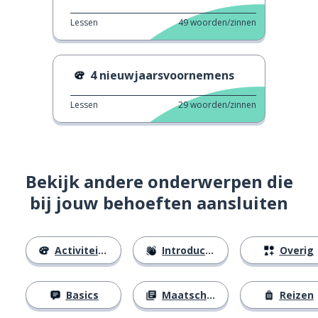
Lessen
49
woorden/zinnen
4 nieuwjaarsvoornemens
Lessen
29
woorden/zinnen
Bekijk andere onderwerpen die
bij jouw behoeften aansluiten
Activiteiten
Introducties
Overig
Basics
Maatschappij
Reizen