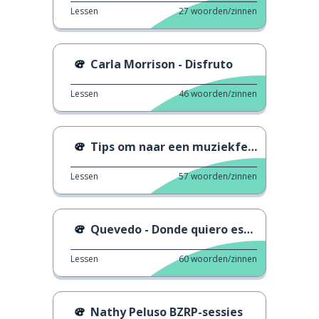
Lessen
27
woorden/zinnen
Carla Morrison - Disfruto
Lessen
46
woorden/zinnen
Tips om naar een muziekfestival te gaan
Lessen
57
woorden/zinnen
Quevedo - Donde quiero estar
Lessen
60
woorden/zinnen
Nathy Peluso BZRP-sessies