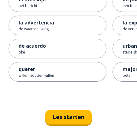
het bericht
een bee
la advertencia
la ex
de waarschuwing
de verk
de acuerdo
urba
oké
stedelijk
querer
mejo
willen; zouden willen
beter
Les starten