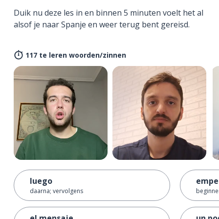
Duik nu deze les in en binnen 5 minuten voelt het al
alsof je naar Spanje en weer terug bent gereisd.
117 te leren woorden/zinnen
luego
empe
daarna; vervolgens
beginnen
el mensaje
un po