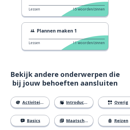
Lessen
15
woorden/zinnen
Plannen maken 1
Lessen
11
woorden/zinnen
Bekijk andere onderwerpen die
bij jouw behoeften aansluiten
Activiteiten
Introducties
Overig
Basics
Maatschappij
Reizen