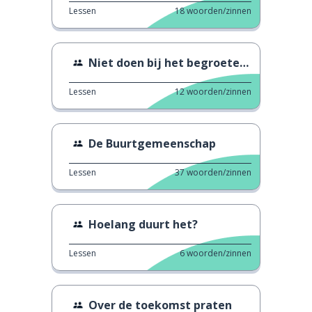
Lessen
18
woorden/zinnen
Niet doen bij het begroeten van iemand
Lessen
12
woorden/zinnen
De Buurtgemeenschap
Lessen
37
woorden/zinnen
Hoelang duurt het?
Lessen
6
woorden/zinnen
Over de toekomst praten