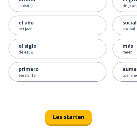
laatst(e)
de groe
el año
social
het jaar
sociaal
el siglo
más
de eeuw
meer
primero
aume
eerste; 1e
toenem
Les starten