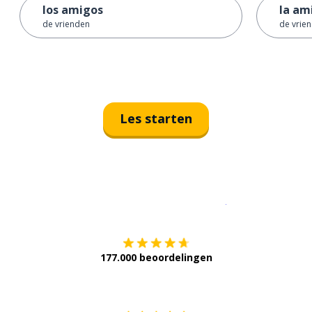
los amigos
la am
de vrienden
de vrie
Les starten
Download op de
177.000 beoordelingen
Verkrijg het op