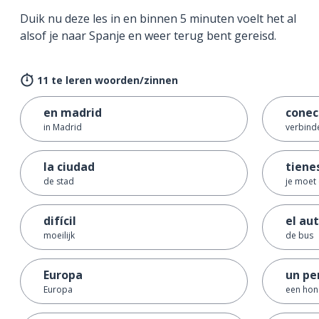
Duik nu deze les in en binnen 5 minuten voelt het al
alsof je naar Spanje en weer terug bent gereisd.
11 te leren woorden/zinnen
en madrid
conec
in Madrid
verbind
la ciudad
tiene
de stad
je moet
difícil
el au
moeilijk
de bus
Europa
un pe
Europa
een ho