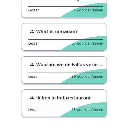
Lessen
1
woorden/zinnen
What is ramadan?
Lessen
57
woorden/zinnen
Waarom we de Fallas verbranden
Lessen
39
woorden/zinnen
Ik ben in het restaurant
Lessen
13
woorden/zinnen