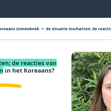
oreaans zinnenboek
de situatie inschatten; de react
ten; de reacties van
n
in het Koreaans?