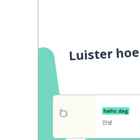
Luister hoe
hallo; dag
안녕