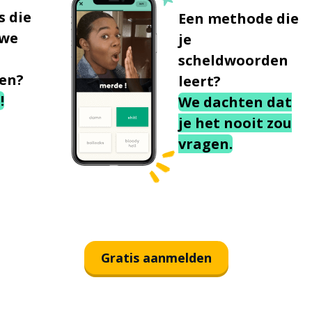
s die
Een methode die
uwe
je
scheldwoorden
en?
leert?
!
We dachten dat
je het nooit zou
vragen.
Gratis aanmelden