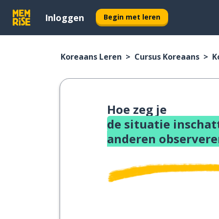
Inloggen
Begin met leren
Koreaans Leren
Cursus Koreaans
K
Hoe zeg je
de situatie inschat
anderen observere