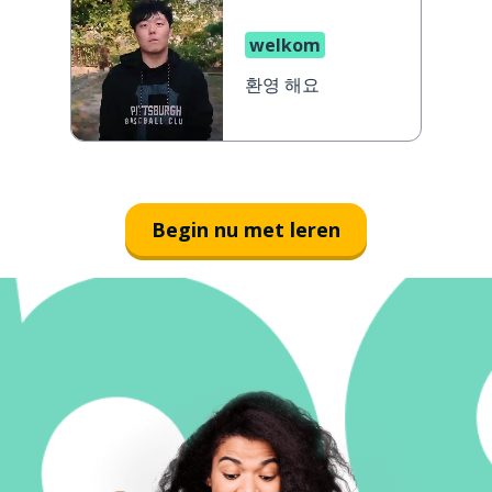
welkom
환영 해요
Begin nu met leren