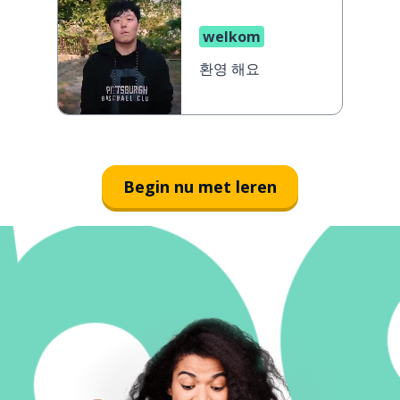
welkom
환영 해요
Begin nu met leren