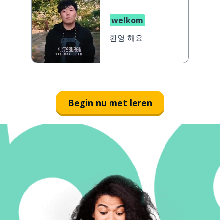
welkom
환영 해요
Begin nu met leren