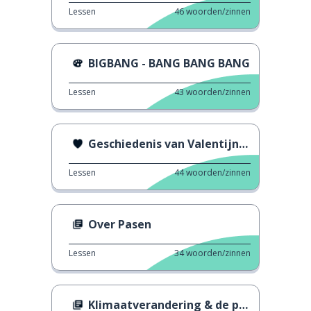
Lessen
46
woorden/zinnen
BIGBANG - BANG BANG BANG
Lessen
43
woorden/zinnen
Geschiedenis van Valentijnsdag
Lessen
44
woorden/zinnen
Over Pasen
Lessen
34
woorden/zinnen
Klimaatverandering & de pandemie