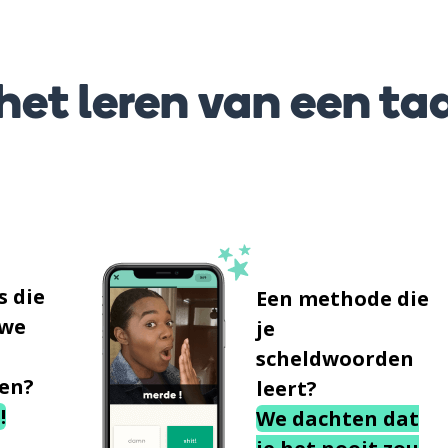
et leren van een taa
s die
Een methode die
uwe
je
scheldwoorden
en?
leert?
!
We dachten dat