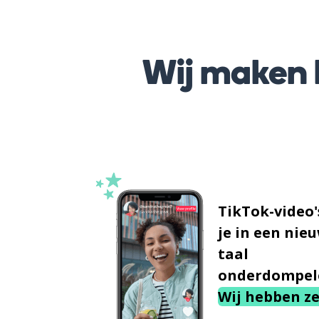
Wij maken h
TikTok-video'
je in een nie
taal
onderdompel
Wij hebben ze