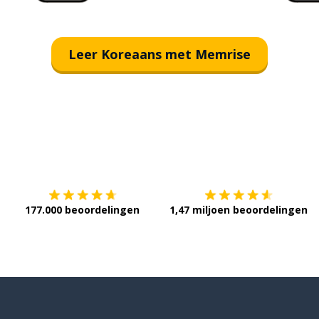
Leer Koreaans met Memrise
Download op de
App Store
V
177.000 beoordelingen
1,47 miljoen beoordelingen