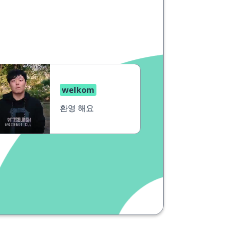
welkom
환영 해요