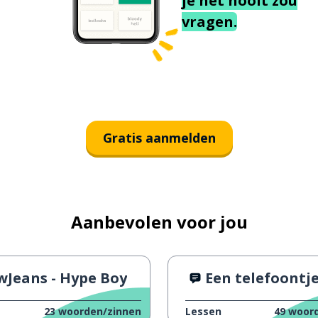
je het nooit zou
vragen.
Gratis aanmelden
Aanbevolen voor jou
Jeans - Hype Boy
Een telefoontje van mijn
23
woorden/zinnen
Lessen
49
woord