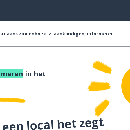
oreaans zinnenboek
aankondigen; informeren
rmeren
in het
 een local het zegt