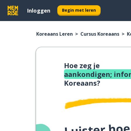
Inloggen
Begin met leren
Koreaans Leren
Cursus Koreaans
K
Hoe zeg je
aankondigen; info
Koreaans?
Luister hoe