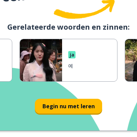
Gerelateerde woorden en zinnen:
ja
예
Begin nu met leren