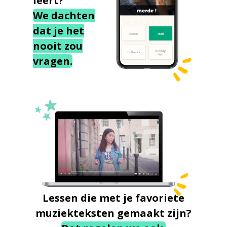
leert?
We dachten
dat je het
nooit zou
vragen.
Lessen die met je favoriete
muziekteksten gemaakt zijn?