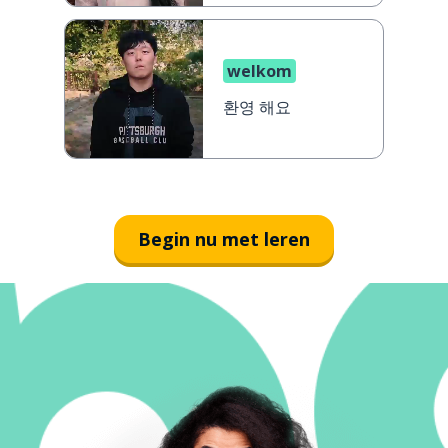
welkom
환영 해요
Begin nu met leren