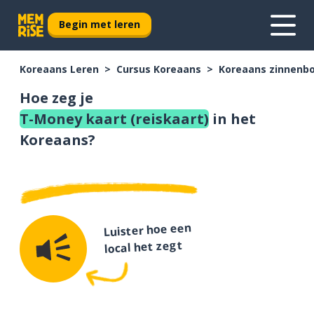
Begin met leren
Koreaans Leren
Cursus Koreaans
Koreaans zinnenb
Hoe zeg je
T-Money kaart (reiskaart)
in het
Koreaans?
Luister hoe een
local het zegt