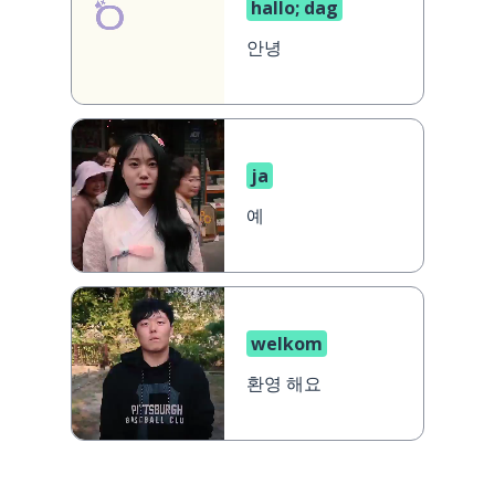
hallo; dag
안녕
ja
예
welkom
환영 해요