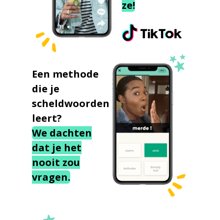
ze!
Een methode
die je
scheldwoorden
leert?
We dachten
dat je het
nooit zou
vragen.