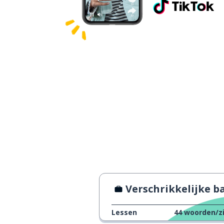
Verschrikkelijke baz
Lessen
44
woorden/z