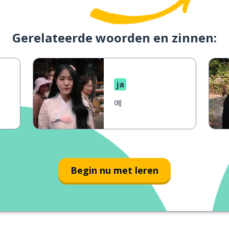
Gerelateerde woorden en zinnen:
ja
예
Begin nu met leren