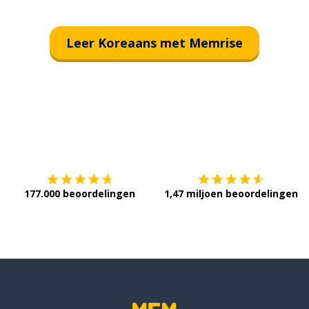
Leer Koreaans met Memrise
Download op de
App Store
V
177.000 beoordelingen
1,47 miljoen beoordelingen