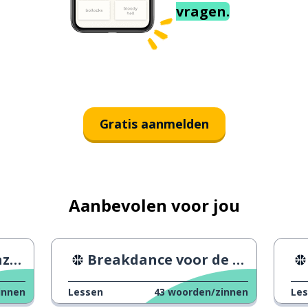
vragen.
Gratis aanmelden
Aanbevolen voor jou
en
Breakdance voor de Olympische Spelen
innen
Lessen
43
woorden/zinnen
Le