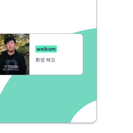
welkom
환영 해요