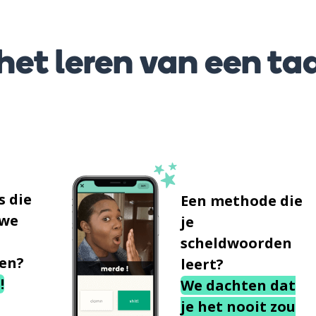
et leren van een taa
s die
Een methode die
uwe
je
scheldwoorden
en?
leert?
!
We dachten dat
je het nooit zou