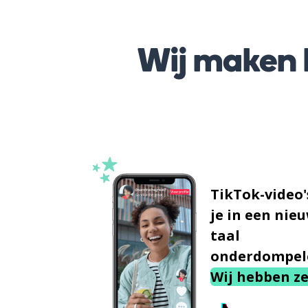
Wij maken h
TikTok-video'
je in een nie
taal
onderdompel
Wij hebben ze