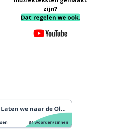
muziekteksten gemaakt
zijn?
Dat regelen we ook.
Laten we naar de Olympische Spelen in Parijs gaan
ssen
34
woorden/zinnen