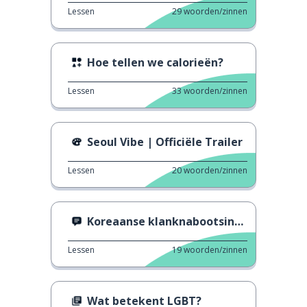
Lessen
29
woorden/zinnen
Hoe tellen we calorieën?
Lessen
33
woorden/zinnen
Seoul Vibe | Officiële Trailer
Lessen
20
woorden/zinnen
Koreaanse klanknabootsingen van voedsel
Lessen
19
woorden/zinnen
Wat betekent LGBT?