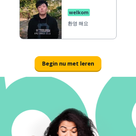
welkom
환영 해요
Begin nu met leren