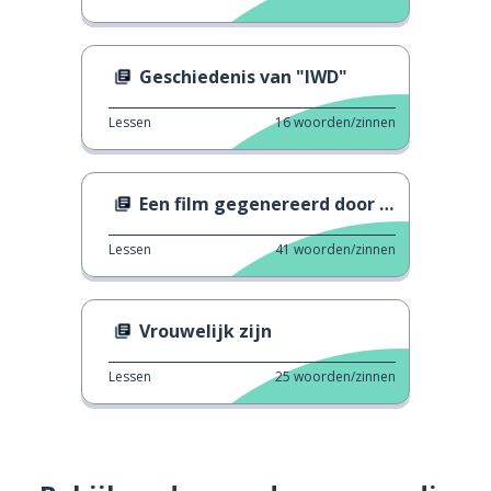
Geschiedenis van "IWD"
Lessen
16
woorden/zinnen
Een film gegenereerd door AI
Lessen
41
woorden/zinnen
Vrouwelijk zijn
Lessen
25
woorden/zinnen