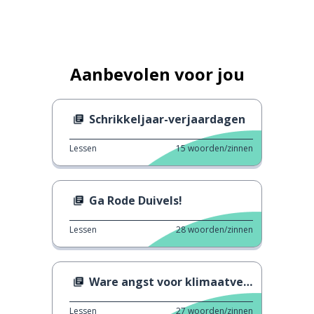
Aanbevolen voor jou
Schrikkeljaar-verjaardagen
Lessen
15
woorden/zinnen
Ga Rode Duivels!
Lessen
28
woorden/zinnen
Ware angst voor klimaatverandering
Lessen
27
woorden/zinnen