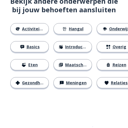
Bekijk andere onderwerpen die
bij jouw behoeften aansluiten
Activiteiten
Hangul
Onderwij
Basics
Introducties
Overig
Eten
Maatschappij
Reizen
Gezondheid
Meningen
Relaties
Download op de