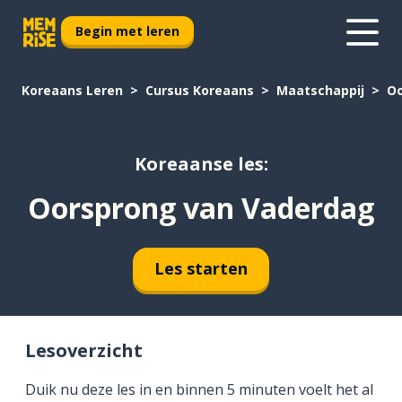
Begin met leren
Koreaans Leren
Cursus Koreaans
Maatschappij
Oo
Koreaanse les:
Oorsprong van Vaderdag
Les starten
Lesoverzicht
Duik nu deze les in en binnen 5 minuten voelt het al