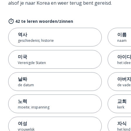
alsof je naar Korea en weer terug bent gereisd.
42 te leren woorden/zinnen
역사
이름
geschiedenis; historie
naam
미국
아이
Verenigde Staten
het idee
날짜
아버
de datum
de vade
노력
교회
moeite; inspanning
kerk
여성
자식
vrouwelijk
het kind