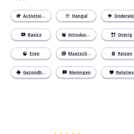
Activiteiten
Hangul
Onderwij
Basics
Introducties
Overig
Eten
Maatschappij
Reizen
Gezondheid
Meningen
Relaties
Download op de