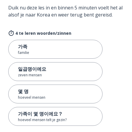
Duik nu deze les in en binnen 5 minuten voelt het al
alsof je naar Korea en weer terug bent gereisd.
4 te leren woorden/zinnen
가족
familie
일곱명이에요
zeven mensen
몇 명
hoeveel mensen
가족이 몇 명이에요？
hoeveel mensen telt je gezin?