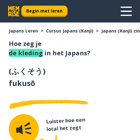
Begin met leren
Japans Leren
Cursus Japans (Kanji)
Japans (Kanji) z
Hoe zeg je
de kleding
in het Japans?
(
ふくそう
)
fukusō
Luister hoe een
local het zegt