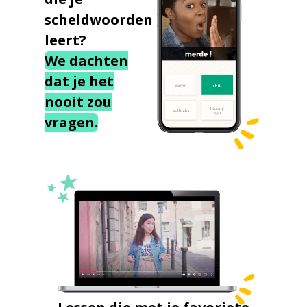
scheldwoorden
leert?
We dachten
dat je het
nooit zou
vragen.