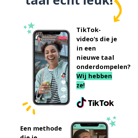
TikTok-
video's die je
in een
nieuwe taal
onderdompelen?
Wij hebben
ze!
Een methode
die je