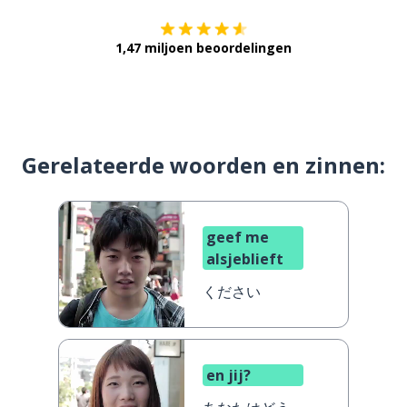
1,47 miljoen beoordelingen
Gerelateerde woorden en zinnen:
geef me
alsjeblieft
ください
en jij?