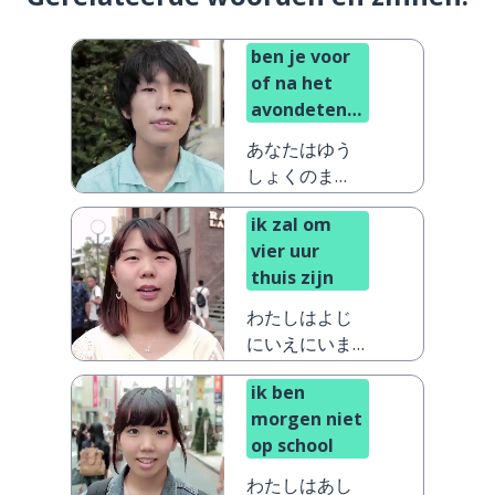
ben je voor
of na het
avondeten
terug?
あなたはゆう
しょくのま
え、それとも
ik zal om
あとにかえっ
vier uur
てきますか？
thuis zijn
わたしはよじ
にいえにいま
す
ik ben
morgen niet
op school
わたしはあし