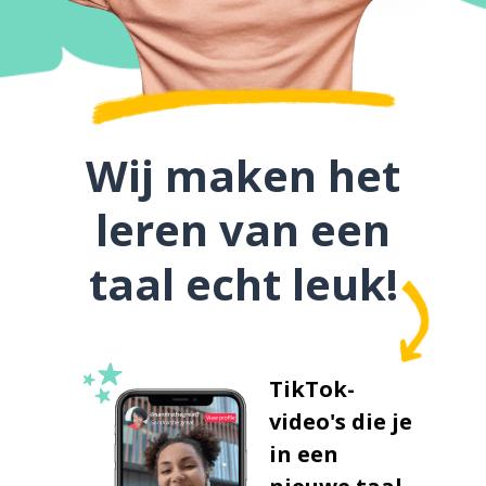
Wij maken het
leren van een
taal echt leuk!
TikTok-
video's die je
in een