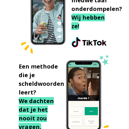
nieuwe taal
onderdompelen?
Wij hebben
ze!
Een methode
die je
scheldwoorden
leert?
We dachten
dat je het
nooit zou
vragen.