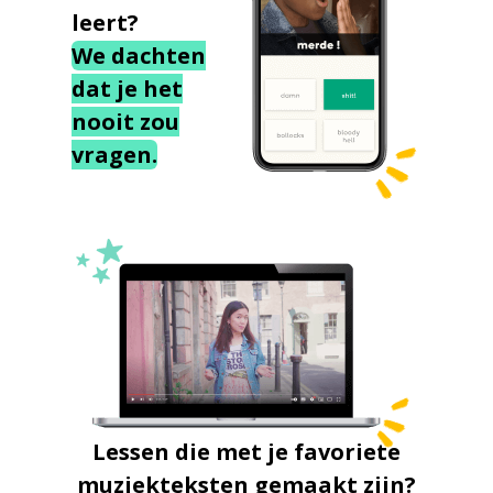
leert?
We dachten
dat je het
nooit zou
vragen.
Lessen die met je favoriete
muziekteksten gemaakt zijn?