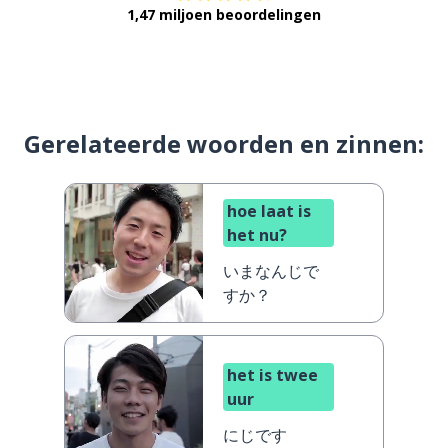
1,47 miljoen beoordelingen
Gerelateerde woorden en zinnen:
hoe laat is
het nu?
いまなんじで
すか？
het is twee
uur
にじです