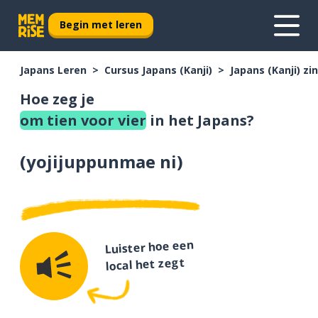
Begin met leren
Japans Leren
Cursus Japans (Kanji)
Japans (Kanji) z
Hoe zeg je
om tien voor vier
in het Japans?
(
yojijuppunmae ni
)
Luister hoe een
local het zegt