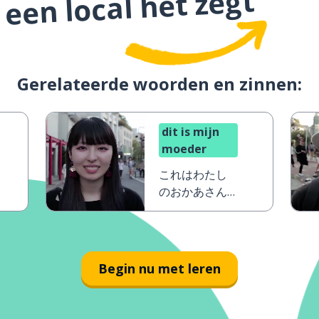
 een local het zegt
Gerelateerde woorden en zinnen:
dit is mijn
moeder
これはわたし
のおかあさん
です
Begin nu met leren