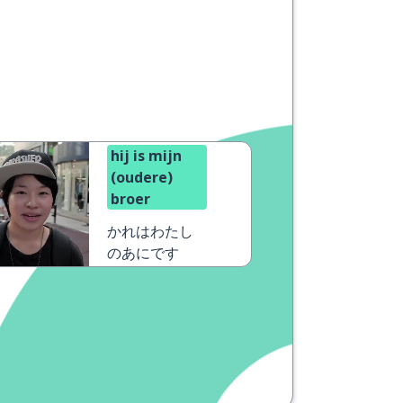
hij is mijn
(oudere)
broer
かれはわたし
のあにです