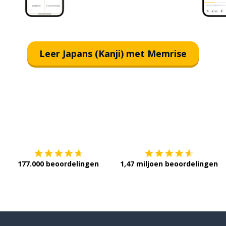
Leer Japans (Kanji) met Memrise
Download op de
App Store
V
177.000 beoordelingen
1,47 miljoen beoordelingen