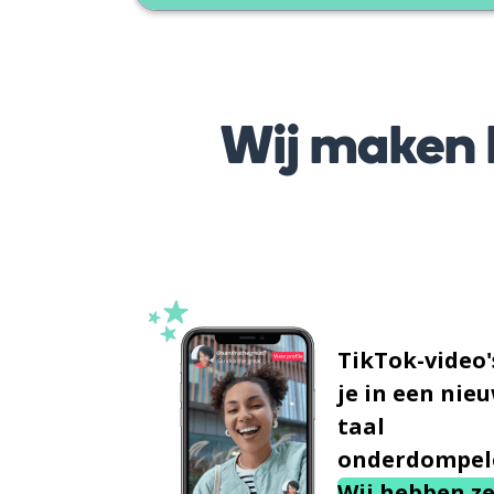
Wij maken h
TikTok-video'
je in een nie
taal
onderdompel
Wij hebben ze