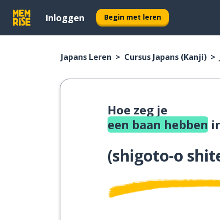
Inloggen
Begin met leren
Japans Leren
Cursus Japans (Kanji)
Hoe zeg je
een baan hebben
i
(
shigoto-o shi