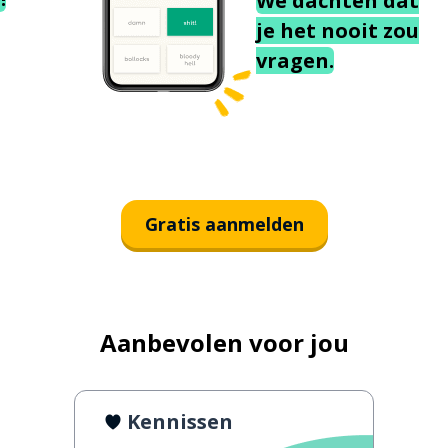
We dachten dat
je het nooit zou
vragen.
Gratis aanmelden
Aanbevolen voor jou
Kennissen