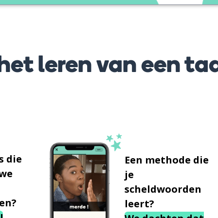
et leren van een taa
s die
Een methode die
uwe
je
scheldwoorden
en?
leert?
!