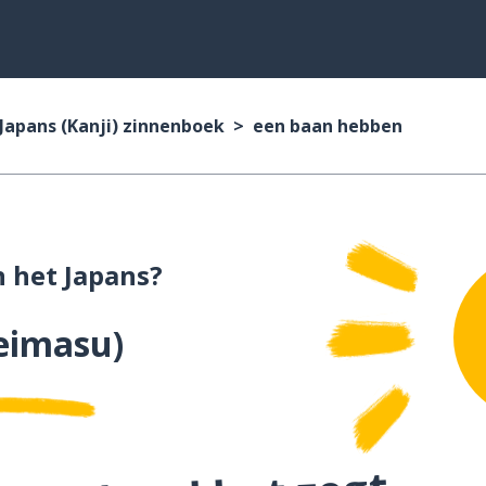
Japans (Kanji) zinnenboek
een baan hebben
n het Japans?
teimasu
)