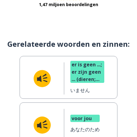
1,47 miljoen beoordelingen
Gerelateerde woorden en zinnen:
er is geen ...;
er zijn geen
... (dieren;
mensen)
いません
voor jou
あなたのため