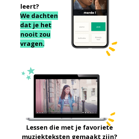
leert?
We dachten
dat je het
nooit zou
vragen.
Lessen die met je favoriete
muziekteksten gemaakt zijn?