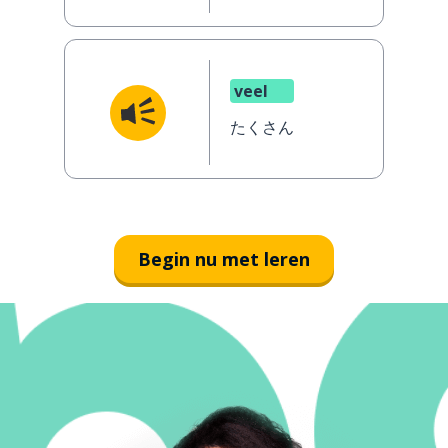
veel
たくさん
Begin nu met leren