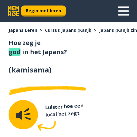
Begin met leren
Japans Leren
Cursus Japans (Kanji)
Japans (Kanji) z
Hoe zeg je
god
in het Japans?
(
kamisama
)
Luister hoe een
local het zegt