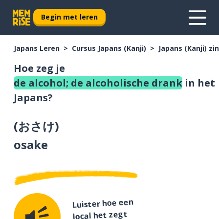
Begin met leren
Japans Leren
Cursus Japans (Kanji)
Japans (Kanji) z
Hoe zeg je
de alcohol; de alcoholische drank
in het
Japans?
(
おさけ
)
osake
Luister hoe een
local het zegt