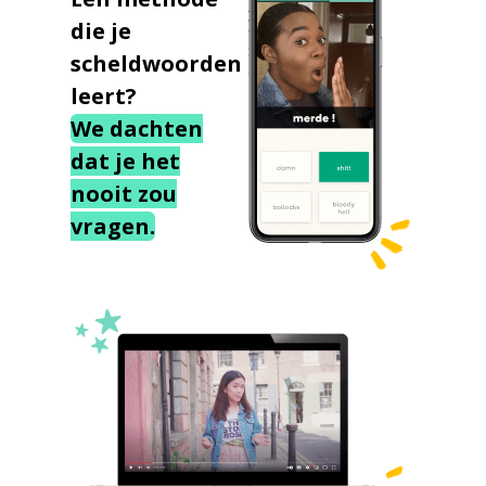
die je
scheldwoorden
leert?
We dachten
dat je het
nooit zou
vragen.