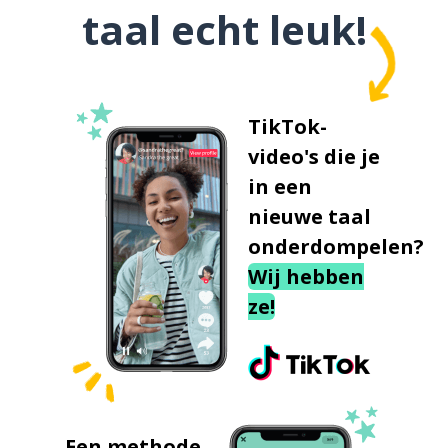
taal echt leuk!
TikTok-
video's die je
in een
nieuwe taal
onderdompelen?
Wij hebben
ze!
Een methode