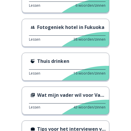
Lessen
6
woorden/zinnen
Fotogeniek hotel in Fukuoka
Lessen
38
woorden/zinnen
Thuis drinken
Lessen
16
woorden/zinnen
Wat mijn vader wil voor Vaderdag
Lessen
43
woorden/zinnen
Tips voor het interviewen van de CEO