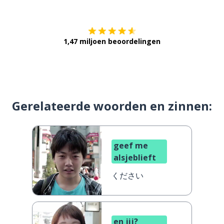
1,47 miljoen beoordelingen
Gerelateerde woorden en zinnen:
geef me
alsjeblieft
ください
en jij?